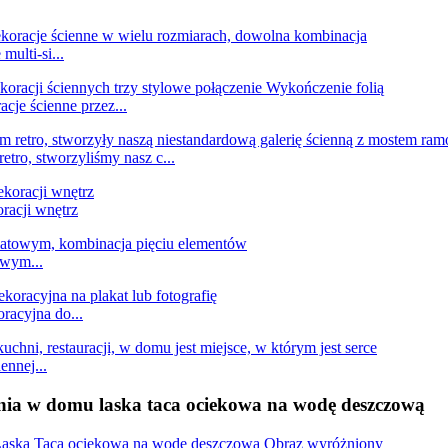
ulti-si...
cje ścienne przez...
tro, stworzyliśmy nasz c...
racji wnętrz
owym...
racyjna do...
ennej...
nia w domu laska taca ociekowa na wodę deszczową