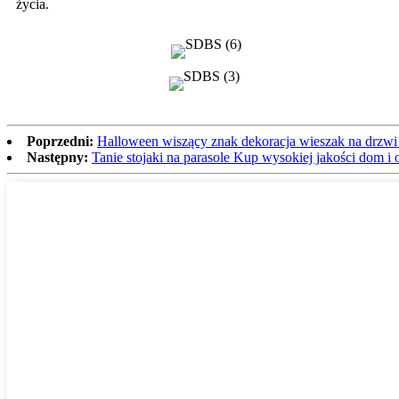
życia.
Poprzedni:
Halloween wiszący znak dekoracja wieszak na drz
Następny:
Tanie stojaki na parasole Kup wysokiej jakości dom 