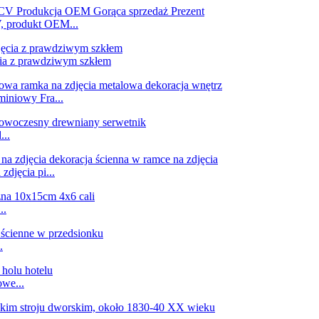
, produkt OEM...
cia z prawdziwym szkłem
miniowy Fra...
...
djęcia pi...
..
.
owe...