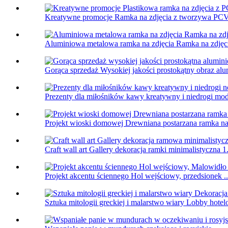
Kreatywne promocje Ramka na zdjęcia z tworzywa PCV
Aluminiowa metalowa ramka na zdjęcia Ramka na zdję
Gorąca sprzedaż Wysokiej jakości prostokątny obraz alu
Prezenty dla miłośników kawy kreatywny i niedrogi mod
Projekt wioski domowej Drewniana postarzana ramka na z
Craft wall art Gallery dekoracja ramki minimalistyczna 1.
Projekt akcentu ściennego Hol wejściowy, przedsionek ..
Sztuka mitologii greckiej i malarstwo wiary Lobby hotel