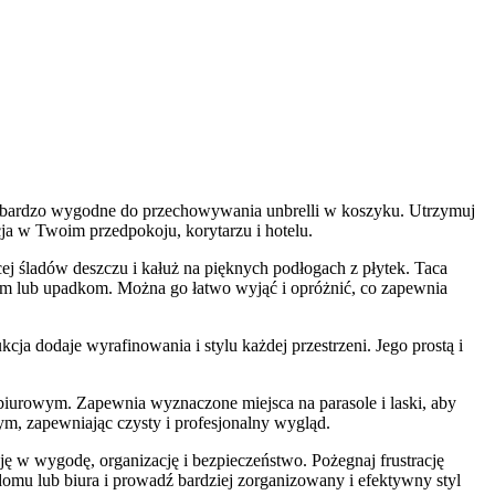
 to bardzo wygodne do przechowywania unbrelli w koszyku. Utrzymuj
cja w Twoim przedpokoju, korytarzu i hotelu.
 śladów deszczu i kałuż na pięknych podłogach z płytek. Taca
om lub upadkom. Można go łatwo wyjąć i opróżnić, co zapewnia
ja dodaje wyrafinowania i stylu każdej przestrzeni. Jego prostą i
urowym. Zapewnia wyznaczone miejsca na parasole i laski, aby
, zapewniając czysty i profesjonalny wygląd.
 w wygodę, organizację i bezpieczeństwo. Pożegnaj frustrację
mu lub biura i prowadź bardziej zorganizowany i efektywny styl