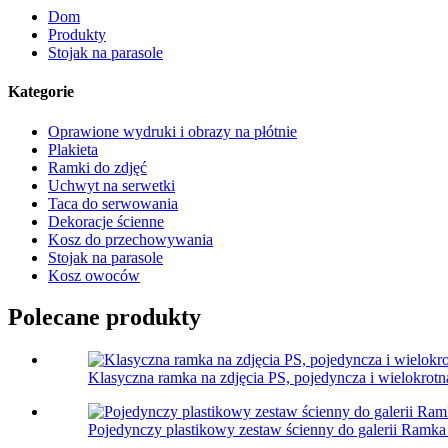
Dom
Produkty
Stojak na parasole
Kategorie
Oprawione wydruki i obrazy na płótnie
Plakieta
Ramki do zdjęć
Uchwyt na serwetki
Taca do serwowania
Dekoracje ścienne
Kosz do przechowywania
Stojak na parasole
Kosz owoców
Polecane produkty
Klasyczna ramka na zdjęcia PS, pojedyncza i wielokrotn
Pojedynczy plastikowy zestaw ścienny do galerii Ramka n