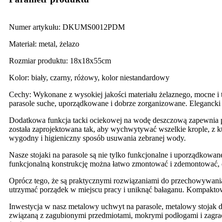
Numer artykułu: DKUMS0012PDM
Materiał: metal, żelazo
Rozmiar produktu: 18x18x55cm
Kolor: biały, czarny, różowy, kolor niestandardowy
Cechy: Wykonane z wysokiej jakości materiału żelaznego, mocne i 
parasole suche, uporządkowane i dobrze zorganizowane. Elegancki k
Dodatkowa funkcja tacki ociekowej na wodę deszczową zapewnia po
została zaprojektowana tak, aby wychwytywać wszelkie krople, z 
wygodny i higieniczny sposób usuwania zebranej wody.
Nasze stojaki na parasole są nie tylko funkcjonalne i uporządkowan
funkcjonalną konstrukcję można łatwo zmontować i zdemontować, d
Oprócz tego, że są praktycznymi rozwiązaniami do przechowywani
utrzymać porządek w miejscu pracy i uniknąć bałaganu. Kompaktow
Inwestycja w nasz metalowy uchwyt na parasole, metalowy stojak d
związaną z zagubionymi przedmiotami, mokrymi podłogami i zagrac