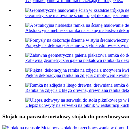
Wspaniałe panie w mundurach czekające i rosyjskie...
Geometryczne malowanie ścian trójkąt dekoracje ścienne m
Abstrakcyjna niebieska ramka na ścianę malarstwo dekora
Pomysły na dekoracje ścienne w stylu średniowiecznym re
Zabawna geometryczna galeria plakatowa ramka do deko
Piękna dekoracyjna ramka na zdjęcia z motywem kwiat
Ramka na zdjęcia z litego drewna, drewniana ramka deko
Ulepsz uchwyty na serwetki na piknik w restauracji kuch
Stojak na parasole metalowy stojak do przechowywa