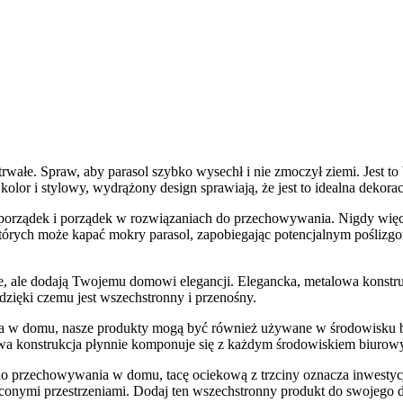
trwałe. Spraw, aby parasol szybko wysechł i nie zmoczył ziemi. Jest
olor i stylowy, wydrążony design sprawiają, że jest to idealna dekora
rządek i porządek w rozwiązaniach do przechowywania. Nigdy więcej
których może kapać mokry parasol, zapobiegając potencjalnym poślizg
e, ale dodają Twojemu domowi elegancji. Elegancka, metalowa konstrukc
zięki czemu jest wszechstronny i przenośny.
a w domu, nasze produkty mogą być również używane w środowisku bi
a konstrukcja płynnie komponuje się z każdym środowiskiem biurowym
o przechowywania w domu, tacę ociekową z trzciny oznacza inwestycję
onymi przestrzeniami. Dodaj ten wszechstronny produkt do swojego do