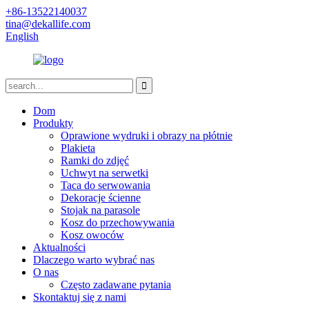
+86-13522140037
tina@dekallife.com
English
Dom
Produkty
Oprawione wydruki i obrazy na płótnie
Plakieta
Ramki do zdjęć
Uchwyt na serwetki
Taca do serwowania
Dekoracje ścienne
Stojak na parasole
Kosz do przechowywania
Kosz owoców
Aktualności
Dlaczego warto wybrać nas
O nas
Często zadawane pytania
Skontaktuj się z nami