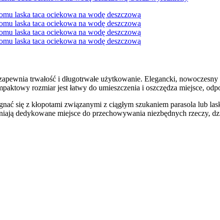
 zapewnia trwałość i długotrwałe użytkowanie. Elegancki, nowoczesny 
paktowy rozmiar jest łatwy do umieszczenia i oszczędza miejsce, odp
ię z kłopotami związanymi z ciągłym szukaniem parasola lub laski, gd
wniają dedykowane miejsce do przechowywania niezbędnych rzeczy, dzię