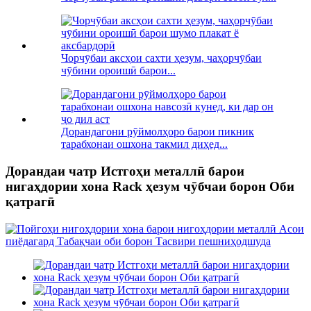
Чорчӯбаи аксҳои сахти ҳезум, чаҳорчӯбаи
чӯбини ороишӣ барои...
Дорандагони рӯймолҳоро барои пикник
тарабхонаи ошхона такмил диҳед...
Дорандаи чатр Истгоҳи металлӣ барои
нигаҳдории хона Rack ҳезум чӯбчаи борон Оби
қатрагӣ