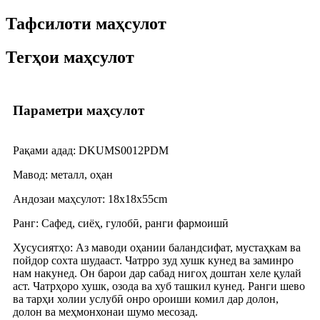
Тафсилоти маҳсулот
Тегҳои маҳсулот
Параметри маҳсулот
Рақами адад: DKUMS0012PDM
Мавод: металл, оҳан
Андозаи маҳсулот: 18x18x55cm
Ранг: Сафед, сиёҳ, гулобӣ, ранги фармоишӣ
Хусусиятҳо: Аз маводи оҳании баландсифат, мустаҳкам ва
пойдор сохта шудааст. Чатрро зуд хушк кунед ва заминро
нам накунед. Он барои дар сабад нигоҳ доштан хеле қулай
аст. Чатрҳоро хушк, озода ва хуб ташкил кунед. Ранги шево
ва тарҳи холии услубӣ онро ороиши комил дар долон,
долон ва меҳмонхонаи шумо месозад.