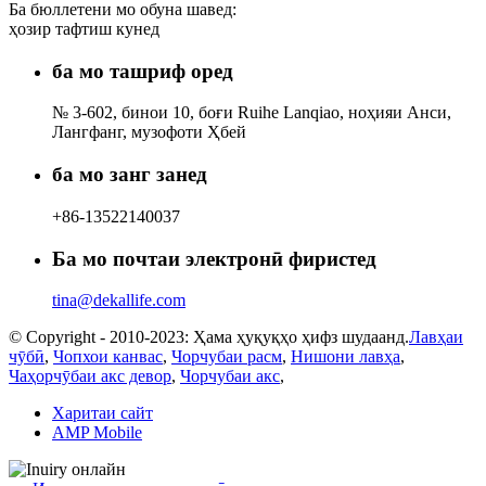
Ба бюллетени мо обуна шавед:
ҳозир тафтиш кунед
ба мо ташриф оред
№ 3-602, бинои 10, боғи Ruihe Lanqiao, ноҳияи Анси,
Лангфанг, музофоти Ҳбей
ба мо занг занед
+86-13522140037
Ба мо почтаи электронӣ фиристед
tina@dekallife.com
© Copyright - 2010-2023: Ҳама ҳуқуқҳо ҳифз шудаанд.
Лавҳаи
чӯбӣ
,
Чопхои канвас
,
Чорчубаи расм
,
Нишони лавҳа
,
Чаҳорчӯбаи акс девор
,
Чорчубаи акс
,
Харитаи сайт
AMP Mobile