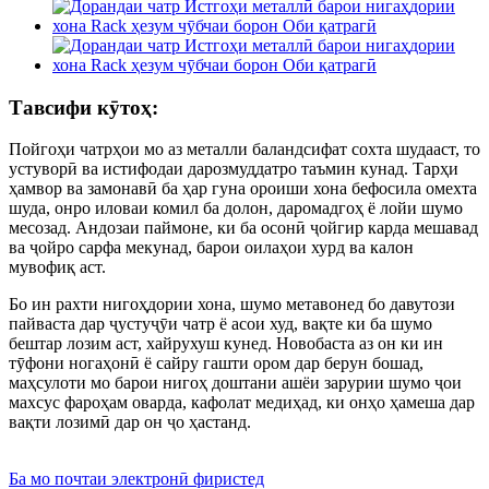
Тавсифи кӯтоҳ:
Пойгоҳи чатрҳои мо аз металли баландсифат сохта шудааст, то
устуворӣ ва истифодаи дарозмуддатро таъмин кунад. Тарҳи
ҳамвор ва замонавӣ ба ҳар гуна ороиши хона бефосила омехта
шуда, онро иловаи комил ба долон, даромадгоҳ ё лойи шумо
месозад. Андозаи паймоне, ки ба осонӣ ҷойгир карда мешавад
ва ҷойро сарфа мекунад, барои оилаҳои хурд ва калон
мувофиқ аст.
Бо ин рахти нигоҳдории хона, шумо метавонед бо давутози
пайваста дар ҷустуҷӯи чатр ё асои худ, вақте ки ба шумо
бештар лозим аст, хайрухуш кунед. Новобаста аз он ки ин
тӯфони ногаҳонӣ ё сайру гашти ором дар берун бошад,
маҳсулоти мо барои нигоҳ доштани ашёи зарурии шумо ҷои
махсус фароҳам оварда, кафолат медиҳад, ки онҳо ҳамеша дар
вақти лозимӣ дар он ҷо ҳастанд.
Ба мо почтаи электронӣ фиристед