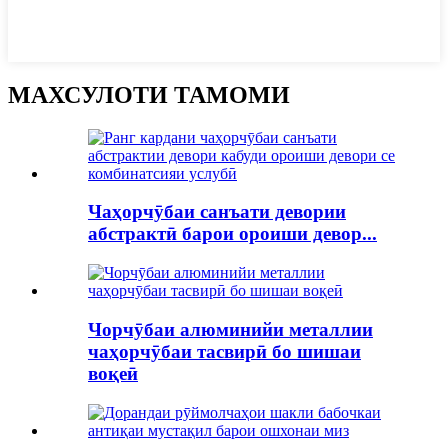
МАХСУЛОТИ ТАМОМИ
Чаҳорчӯбаи санъати девории
абстрактӣ барои ороиши девор...
Чорчӯбаи алюминийи металлии
чаҳорчӯбаи тасвирӣ бо шишаи
воқеӣ