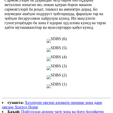
Сармоягузорӣ ба Дорандаи чатр барои нигоҳдории
металлии хонагии мо, новаи қатраи борон маънои
сармоягузорӣ ба роҳат, ташкил ва амниятро дорад. Бо
ноумедии ашёҳои нодуруст ҷойгиршуда, фаршҳои тар ва
ҷойҳои бесарусомон хайрухуш кунед. Ин маҳсулоти
гуногунҷабҳаро ба хона ё идораи худ илова кунед ва тарзи
ҳаёти муташаккилтар ва муассиртарро қабул кунед.
гузашта:
Хеллоуин овезон аломати ороиши хона дари
овезон Хонтед Home
Баъдӣ:
Пойгоҳҳои арзони чатр хона ва боғи босифатро