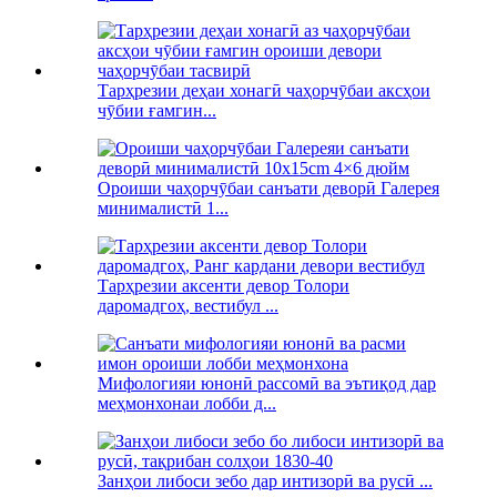
Тарҳрезии деҳаи хонагӣ чаҳорчӯбаи аксҳои
чӯбии ғамгин...
Ороиши чаҳорчӯбаи санъати деворӣ Галерея
минималистӣ 1...
Тарҳрезии аксенти девор Толори
даромадгоҳ, вестибул ...
Мифологияи юнонӣ рассомӣ ва эътиқод дар
меҳмонхонаи лобби д...
Занҳои либоси зебо дар интизорӣ ва русӣ ...