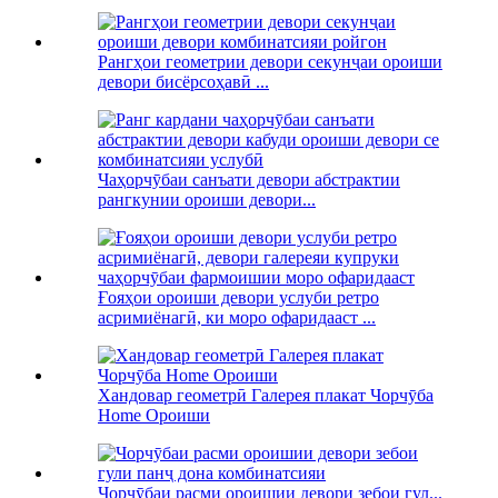
Рангҳои геометрии девори секунҷаи ороиши
девори бисёрсоҳавӣ ...
Чаҳорчӯбаи санъати девори абстрактии
рангкунии ороиши девори...
Ғояҳои ороиши девори услуби ретро
асримиёнагӣ, ки моро офаридааст ...
Хандовар геометрӣ Галерея плакат Чорчӯба
Home Ороиши
Чорчӯбаи расми ороишии девори зебои гул...