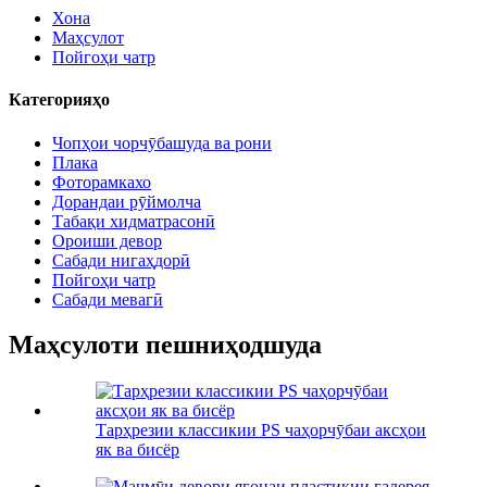
Хона
Маҳсулот
Пойгоҳи чатр
Категорияҳо
Чопҳои чорчӯбашуда ва рони
Плака
Фоторамкахо
Дорандаи рӯймолча
Табақи хидматрасонӣ
Ороиши девор
Сабади нигаҳдорӣ
Пойгоҳи чатр
Сабади мевагӣ
Маҳсулоти пешниҳодшуда
Тарҳрезии классикии PS чаҳорчӯбаи аксҳои
як ва бисёр