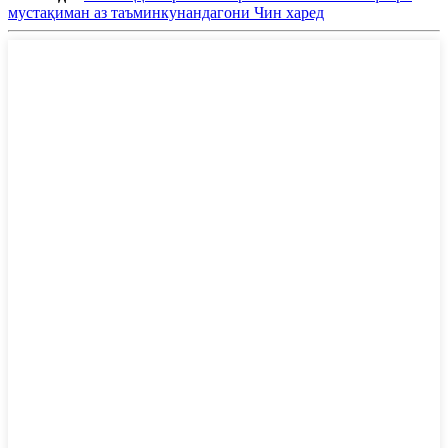
мустақиман аз таъминкунандагони Чин харед