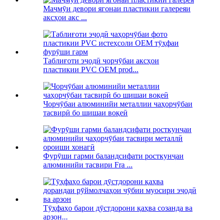
Маҷмӯи девори ягонаи пластикии галереяи
аксҳои акс ...
Таблиғоти эҷодӣ чорчӯбаи аксҳои
пластикии PVC OEM prod...
Чорчӯбаи алюминийи металлии чаҳорчӯбаи
тасвирӣ бо шишаи воқеӣ
Фурӯши гарми баландсифати росткунҷаи
алюминийи тасвири Fra ...
Тӯҳфаҳо барои дӯстдорони қаҳва созанда ва
арзон...