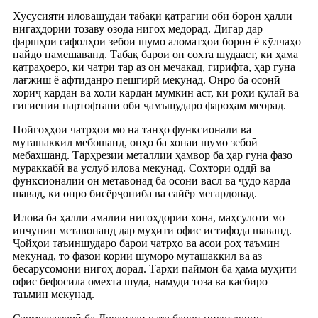
Хусусияти иловашудаи табақи қатрагии оби борон ҳалли
нигаҳдории тозаву озода нигоҳ медорад. Дигар дар
фаршҳои сафолҳои зебои шумо аломатҳои борон ё кӯлчаҳо
пайдо намешаванд. Табақ барои он сохта шудааст, ки ҳама
қатраҳоеро, ки чатри ​​тар аз он мечакад, гирифта, ҳар гуна
лағжиш ё афтиданро пешгирӣ мекунад. Онро ба осонӣ
хориҷ кардан ва холӣ кардан мумкин аст, ки роҳи қулай ва
гигиении партофтани оби ҷамъшударо фароҳам меорад.
Пойгоҳҳои чатрҳои мо на танҳо функсионалӣ ва
муташаккил мебошанд, онҳо ба хонаи шумо зебоӣ
мебахшанд. Тарҳрезии металлии ҳамвор ба ҳар гуна фазо
мураккабӣ ва услуб илова мекунад. Сохтори оддӣ ва
функсионалии он метавонад ба осонӣ васл ва ҷудо карда
шавад, ки онро бисёрҷониба ва сайёр мегардонад.
Илова ба ҳалли амалии нигоҳдории хона, маҳсулоти мо
инчунин метавонанд дар муҳити офис истифода шаванд.
Ҷойҳои таъиншударо барои чатрҳо ва асои роҳ таъмин
мекунад, то фазои кории шуморо муташаккил ва аз
бесарусомонӣ нигоҳ дорад. Тарҳи паймон ба ҳама муҳити
офис бефосила омехта шуда, намуди тоза ва касбиро
таъмин мекунад.