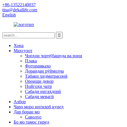
+86-13522140037
tina@dekallife.com
English
Хона
Маҳсулот
Чопҳои чорчӯбашуда ва рони
Плака
Фоторамкахо
Дорандаи рӯймолча
Табақи хидматрасонӣ
Ороиши девор
Пойгоҳи чатр
Сабади нигаҳдорӣ
Сабади мевагӣ
Ахбор
Чаро моро интихоб кунед
Дар бораи мо
Саволҳо
Бо мо тамос гиред