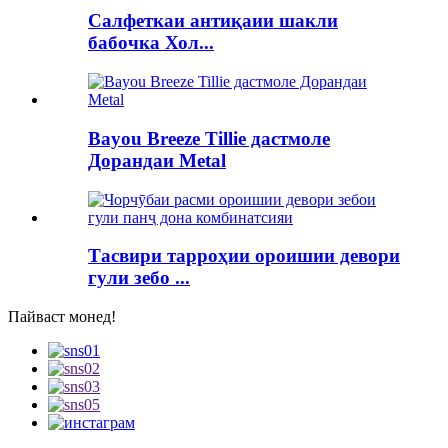
Салфеткаи антиқаии шакли
бабочка Хол...
Bayou Breeze Tillie дастмоле
Дорандаи Metal
Тасвири тарроҳии ороишии девори
гули зебо ...
Пайваст монед!