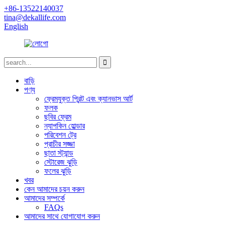
+86-13522140037
tina@dekallife.com
English
বাড়ি
পণ্য
ফ্রেমযুক্ত প্রিন্ট এবং ক্যানভাস আর্ট
ফলক
ছবির ফ্রেম
ন্যাপকিন হোল্ডার
পরিবেশন ট্রে
প্রাচীর সজ্জা
ছাতা স্ট্যান্ড
স্টোরেজ ঝুড়ি
ফলের ঝুড়ি
খবর
কেন আমাদের চয়ন করুন
আমাদের সম্পর্কে
FAQs
আমাদের সাথে যোগাযোগ করুন