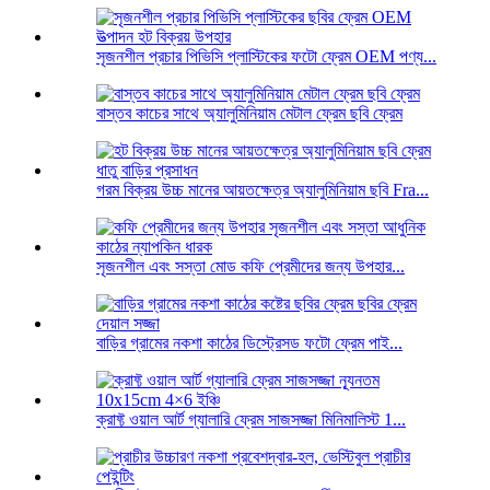
সৃজনশীল প্রচার পিভিসি প্লাস্টিকের ফটো ফ্রেম OEM পণ্য...
বাস্তব কাচের সাথে অ্যালুমিনিয়াম মেটাল ফ্রেম ছবি ফ্রেম
গরম বিক্রয় উচ্চ মানের আয়তক্ষেত্র অ্যালুমিনিয়াম ছবি Fra...
সৃজনশীল এবং সস্তা মোড কফি প্রেমীদের জন্য উপহার...
বাড়ির গ্রামের নকশা কাঠের ডিস্ট্রেসড ফটো ফ্রেম পাই...
ক্রাফ্ট ওয়াল আর্ট গ্যালারি ফ্রেম সাজসজ্জা মিনিমালিস্ট 1...