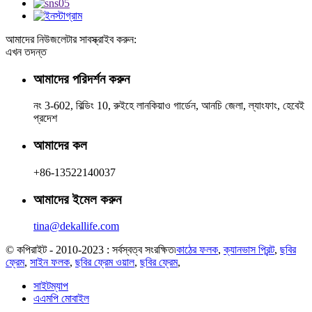
আমাদের নিউজলেটার সাবস্ক্রাইব করুন:
এখন তদন্ত
আমাদের পরিদর্শন করুন
নং 3-602, বিল্ডিং 10, রুইহে লানকিয়াও গার্ডেন, আনচি জেলা, ল্যাংফাং, হেবেই
প্রদেশ
আমাদের কল
+86-13522140037
আমাদের ইমেল করুন
tina@dekallife.com
© কপিরাইট - 2010-2023 : সর্বস্বত্ব সংরক্ষিত৷
কাঠের ফলক
,
ক্যানভাস প্রিন্ট
,
ছবির
ফ্রেম
,
সাইন ফলক
,
ছবির ফ্রেম ওয়াল
,
ছবির ফ্রেম
,
সাইটম্যাপ
এএমপি মোবাইল