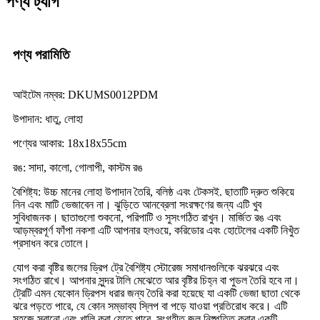
পণ্য ট্যাগ
পণ্য পরামিতি
আইটেম নম্বর: DKUMS0012PDM
উপাদান: ধাতু, লোহা
পণ্যের আকার: 18x18x55cm
রঙ: সাদা, কালো, গোলাপী, কাস্টম রঙ
বৈশিষ্ট্য: উচ্চ মানের লোহা উপাদান তৈরি, বলিষ্ঠ এবং টেকসই. ছাতাটি দ্রুত শুকিয়ে
নিন এবং মাটি ভেজাবেন না। ঝুড়িতে আনব্রেলা সংরক্ষণের জন্য এটি খুব
সুবিধাজনক। ছাতাগুলো শুকনো, পরিপাটি ও সুসংগঠিত রাখুন। মার্জিত রঙ এবং
আড়ম্বরপূর্ণ ফাঁপা নকশা এটি আপনার হলওয়ে, করিডোর এবং হোটেলের একটি নিখুঁত
প্রসাধন করে তোলে।
যোগ করা বৃষ্টির জলের ড্রিপ ট্রে বৈশিষ্ট্য স্টোরেজ সমাধানগুলিকে ঝরঝরে এবং
সংগঠিত রাখে। আপনার সুন্দর টালি মেঝেতে আর বৃষ্টির চিহ্ন বা পুডল তৈরি হবে না।
ট্রেটি এমন যেকোন ড্রিপস ধরার জন্য তৈরি করা হয়েছে যা একটি ভেজা ছাতা থেকে
ঝরে পড়তে পারে, যে কোন সম্ভাব্য স্লিপ বা পড়ে যাওয়া প্রতিরোধ করে। এটি
সহজে সরানো এবং খালি করা যেতে পারে, সংগৃহীত জল নিষ্পত্তি করার একটি