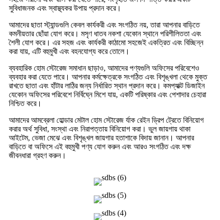
সুবিধাজনক এবং স্বাস্থ্যকর উপায় প্রদান করে।
আমাদের ছাতা স্ট্যান্ডগুলি কেবল কার্যকরী এবং সংগঠিত নয়, তারা আপনার বাড়িতে
কমনীয়তার ছোঁয়া যোগ করে। মসৃণ ধাতব নকশা যেকোন স্থানে পরিশীলিততা এবং
শৈলী যোগ করে। এর সহজ এবং কার্যকরী কাঠামো সহজেই একত্রিত এবং বিচ্ছিন্ন
করা যায়, এটি বহুমুখী এবং বহনযোগ্য করে তোলে।
ব্যবহারিক হোম স্টোরেজ সমাধান ছাড়াও, আমাদের পণ্যগুলি অফিসের পরিবেশেও
ব্যবহার করা যেতে পারে। আপনার কর্মক্ষেত্রকে সংগঠিত এবং বিশৃঙ্খলা থেকে মুক্ত
রাখতে ছাতা এবং হাঁটার লাঠির জন্য নির্ধারিত স্থান প্রদান করে। কমপ্যাক্ট ডিজাইন
যেকোন অফিসের পরিবেশে নির্বিঘ্নে মিশে যায়, একটি পরিষ্কার এবং পেশাদার চেহারা
নিশ্চিত করে।
আমাদের আমব্রেলা হোল্ডার মেটাল হোম স্টোরেজ র্যাক রেইন ড্রিপ ট্রেতে বিনিয়োগ
করার অর্থ সুবিধা, সংস্থা এবং নিরাপত্তায় বিনিয়োগ করা। ভুল জায়গায় থাকা
আইটেম, ভেজা মেঝে এবং বিশৃঙ্খল জায়গার হতাশাকে বিদায় জানান। আপনার
বাড়িতে বা অফিসে এই বহুমুখী পণ্য যোগ করুন এবং আরও সংগঠিত এবং দক্ষ
জীবনধারা গ্রহণ করুন।