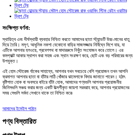
সংক্ষিপ্ত বর্ণনা:
স্থায়িত্ব এবং দীর্ঘস্থায়ী ব্যবহার নিশ্চিত করতে আমাদের ছাতা স্ট্যান্ডটি উচ্চ-মানের ধাতু
দিয়ে তৈরি। মসৃণ, আধুনিক নকশা যেকোনো বাড়ির সাজসজ্জায় নির্বিঘ্নে মিশে যায়, যা
এটিকে আপনার হলওয়ে, প্রবেশপথ বা মাদাররুমে নিখুঁত সংযোজন করে তোলে। এর
কমপ্যাক্ট আকার স্থাপন করা সহজ এবং স্থান সংরক্ষণ করে, ছোট এবং বড় পরিবারের জন্য
উপযুক্ত।
এই হোম স্টোরেজ র্যাকের সাহায্যে, আপনার যখন সবচেয়ে বেশি প্রয়োজন তখন আপনি
ক্রমাগত আপনার ছাতা বা হাঁটার লাঠি খোঁজার ঝামেলাকে বিদায় জানাতে পারেন। হঠাৎ
বৃষ্টিপাত হোক বা অবসরে বাইরে হাঁটা হোক, আমাদের পণ্যগুলি আপনার প্রয়োজনীয়
জিনিসগুলি সঞ্চয় করার জন্য একটি উত্সর্গীকৃত জায়গা সরবরাহ করে, আপনার প্রয়োজনের
সময় সেগুলি সর্বদা সেখানে থাকে তা নিশ্চিত করে৷
আমাদের ইমেইল পাঠান
পণ্য বিস্তারিত