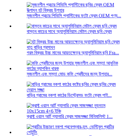
সৃজনশীল প্রচার পিভিসি প্লাস্টিকের ফটো ফ্রেম OEM পণ্য...
বাস্তব কাচের সাথে অ্যালুমিনিয়াম মেটাল ফ্রেম ছবি ফ্রেম
গরম বিক্রয় উচ্চ মানের আয়তক্ষেত্র অ্যালুমিনিয়াম ছবি Fra...
সৃজনশীল এবং সস্তা মোড কফি প্রেমীদের জন্য উপহার...
বাড়ির গ্রামের নকশা কাঠের ডিস্ট্রেসড ফটো ফ্রেম পাই...
ক্রাফ্ট ওয়াল আর্ট গ্যালারি ফ্রেম সাজসজ্জা মিনিমালিস্ট 1...