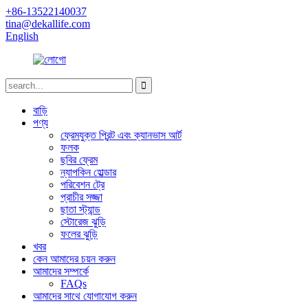
+86-13522140037
tina@dekallife.com
English
বাড়ি
পণ্য
ফ্রেমযুক্ত প্রিন্ট এবং ক্যানভাস আর্ট
ফলক
ছবির ফ্রেম
ন্যাপকিন হোল্ডার
পরিবেশন ট্রে
প্রাচীর সজ্জা
ছাতা স্ট্যান্ড
স্টোরেজ ঝুড়ি
ফলের ঝুড়ি
খবর
কেন আমাদের চয়ন করুন
আমাদের সম্পর্কে
FAQs
আমাদের সাথে যোগাযোগ করুন