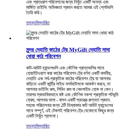
এবং প্রাতঃরাশ পরিবেশনের জন্য নিখুঁত একটি অনন্য এবং
মার্জিত ডাইনিং অভিজ্ঞতা প্রদান করতে আমরা এই প্লেটগুলি
তৈরি করি।
তদন্ত
বিস্তারিত
সুন্দর দেহাতি কাঠের ট্রে MyGift দেহাতি সাদা
ধোয়া কাঠ পরিবেশন
কাট-আউট হ্যান্ডলগুলি এবং কৌণিক প্রান্তগুলির সাথে
হোয়াইটওয়াশ করা কাঠের পরিবেশন ট্রে বর্ণনা একটি কমনীয়,
দেহাতি এবং সর্ব-প্রাকৃতিক কাঠের পরিবেশন ট্রে যা আপনার
বাড়িতে একটি কান্ট্রি সাইড ফার্মহাউসকে আকর্ষণ করবে, তা
আপনার ডাইনিং রুম, লিভিং রুম বা বেডসাইড হোক না কেন।
তারপর স্বাভাবিকভাবে কষ্ট এবং কৌণিক নকশা প্রাকৃতিক পটভূমি
ফ্রেম, আপনার থালা - বাসন একটি স্বতন্ত্র রুগ্নতা প্রদান.
সহজে পরিচালনার জন্য 2টি ডিম্বাকার কাট আউট হ্যান্ডেলের
সাথে সম্পূর্ণ, এই টেকসই পরিবেশন ট্রে যেকোনো কিছুর জন্য
একটি নিখুঁত প্রশংসা।
তদন্ত
বিস্তারিত