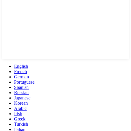
English
French
German
Portuguese
Spanish
Russian
Japanese
Korean
Arabic
Irish
Greek
Turkish
Italian