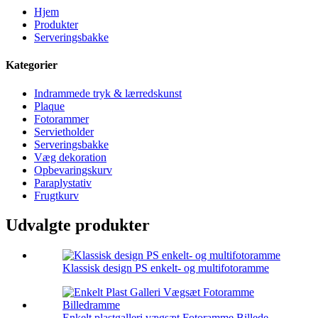
Hjem
Produkter
Serveringsbakke
Kategorier
Indrammede tryk & lærredskunst
Plaque
Fotorammer
Servietholder
Serveringsbakke
Væg dekoration
Opbevaringskurv
Paraplystativ
Frugtkurv
Udvalgte produkter
Klassisk design PS enkelt- og multifotoramme
Enkelt plastgalleri vægsæt Fotoramme Billede ...