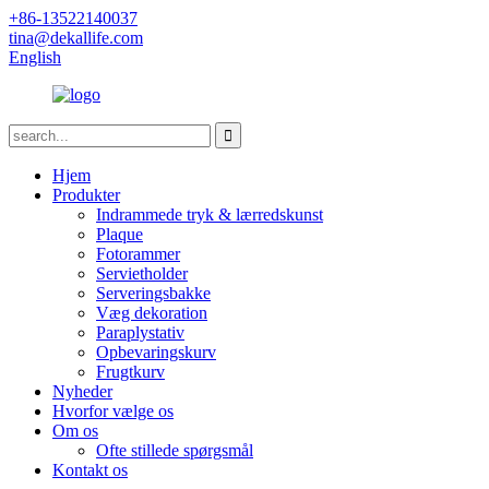
+86-13522140037
tina@dekallife.com
English
Hjem
Produkter
Indrammede tryk & lærredskunst
Plaque
Fotorammer
Servietholder
Serveringsbakke
Væg dekoration
Paraplystativ
Opbevaringskurv
Frugtkurv
Nyheder
Hvorfor vælge os
Om os
Ofte stillede spørgsmål
Kontakt os