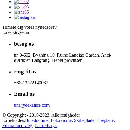
Tilmeld dig vores nyhedsbrev:
forespørgsel nu
besøg os
nr. 3-602, Bygning 10, Ruihe Lanqiao Garden, Anci-
distriktet, Langfang, Hebei-provinsen
ring til os
+86-13522140037
Email os
tina@dekallife.com
© Copyright - 2010-2023: Alle rettigheder
forbeholdes.
Billedramme
,
Fotoramme
,
Skilteplade
,
Træplade
,
Fotoramme væg
,
Lærredstryk
,