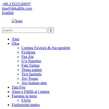
+86-13522140037
tina@dekallife.com
English
Aiga
Oloa
Lomiga Fa'ava'a & Ata tapoleni
Fa'ailoga
Fua Ata
U'u Napekin
Fata Tautua
Teuga puipui
Tu'u faamalu
Ato Teuga
Ato fualaau aina
Tala Fou
Aisea e Filifili ai i matou
Faatatau ia tatou
FAQs
Faafesootai matou