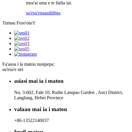
mea'ai uma e te fiafia iai.
su'esu'ega
auiliiliga
Tumau Feso'ota'i!
Fa'asoa i la matou nusipepa:
su'esu'e nei
asiasi mai ia i matou
Nu. 3-602, Fale 10, Ruihe Lanqiao Garden , Anci District,
Langfang, Hebei Province
valaau mai ia i matou
+86-13522140037
Imeli matou