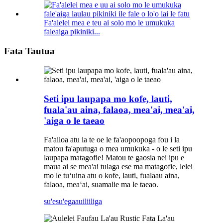
Fa'alelei mea e teu ai solo mo le umukuka
faleaiga pikiniki...
Fata Tautua
Seti ipu laupapa mo kofe, lauti,
fuala'au aina, falaoa, mea'ai, mea'ai,
'aiga o le taeao
Fa'ailoa atu ia te oe le fa'aopoopoga fou i la
matou fa'aputuga o mea umukuka - o le seti ipu
laupapa matagofie! Matou te gaosia nei ipu e
maua ai se mea'ai tulaga ese ma matagofie, lelei
mo le tuʻuina atu o kofe, lauti, fualaau aina,
falaoa, meaʻai, suamalie ma le taeao.
su'esu'ega
auiliiliga