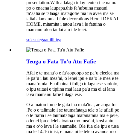
presentation.With a lalaga inlay teuteu i le natura
po o enaena laupapa.this faʻafouina masani
faʻaalia se talaaga matagofie ma ua avea ma se
taitai alamanuia i fale decorations.Here i DEKAL
HOME, mitamita i tatou lava i le fatuina o
mamanu oloa taulai atu i le lelei.
su'esu'ega
auiliiliga
Teuga o Fata Tu'u Atu Fafie
Afai e te manaʻo e faʻaopoopo se paʻu eleelea ma
le paʻu i lau meaʻai, o lenei ipu e naʻo le mea e te
manaʻomia. Fuafuaina i foliga tulaga ese saoloto,
o ipu taitasi e tipiina mai laau pa'u ma ei ai lana
lava mamanu fafie tulaga ese.
O a matou ipu e le gata ina mata'ina, ae aoga foi
.Pe o e talimalo i se taumafataga tele o le afiafi po
o le fiafia i se taumafataga mafanafana ma e pele,
o lenei ipu e lelei atoatoa mo meaʻai, kosi autu,
ma e oʻo lava i le suamalie. Ole fua ole ipu e tusa
ma le 14-16 inisi, e maua ai le tele o avanoa mo