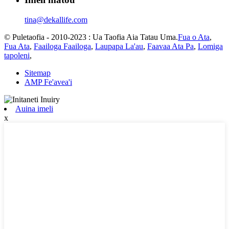
tina@dekallife.com
© Puletaofia - 2010-2023 : Ua Taofia Aia Tatau Uma.
Fua o Ata
,
Fua Ata
,
Faailoga Faailoga
,
Laupapa La'au
,
Faavaa Ata Pa
,
Lomiga
tapoleni
,
Sitemap
AMP Fe'avea'i
Auina imeli
x