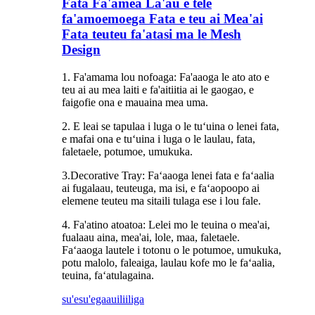
Fata Fa'amea La'au e tele
fa'amoemoega Fata e teu ai Mea'ai
Fata teuteu fa'atasi ma le Mesh
Design
1. Fa'amama lou nofoaga: Fa'aaoga le ato ato e
teu ai au mea laiti e fa'aitiitia ai le gaogao, e
faigofie ona e mauaina mea uma.
2. E leai se tapulaa i luga o le tuʻuina o lenei fata,
e mafai ona e tuʻuina i luga o le laulau, fata,
faletaele, potumoe, umukuka.
3.Decorative Tray: Faʻaaoga lenei fata e faʻaalia
ai fugalaau, teuteuga, ma isi, e faʻaopoopo ai
elemene teuteu ma sitaili tulaga ese i lou fale.
4. Fa'atino atoatoa: Lelei mo le teuina o mea'ai,
fualaau aina, mea'ai, lole, maa, faletaele.
Faʻaaoga lautele i totonu o le potumoe, umukuka,
potu malolo, faleaiga, laulau kofe mo le faʻaalia,
teuina, faʻatulagaina.
su'esu'ega
auiliiliga