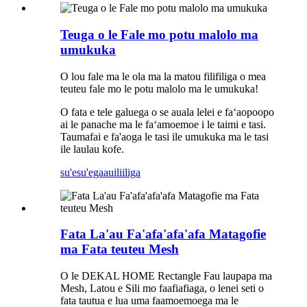
Teuga o le Fale mo potu malolo ma
umukuka
O lou fale ma le ola ma la matou filifiliga o mea
teuteu fale mo le potu malolo ma le umukuka!
O fata e tele galuega o se auala lelei e faʻaopoopo
ai le panache ma le faʻamoemoe i le taimi e tasi.
Taumafai e fa'aoga le tasi ile umukuka ma le tasi
ile laulau kofe.
su'esu'ega
auiliiliga
Fata La'au Fa'afa'afa'afa Matagofie
ma Fata teuteu Mesh
O le DEKAL HOME Rectangle Fau laupapa ma
Mesh, Latou e Sili mo faafiafiaga, o lenei seti o
fata tautua e lua uma faamoemoega ma le