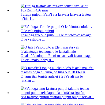
Tufuga puipui fa'ata'i ata fa'ava'a fa'ava'a teuteu
la'ititi 1...
Fa'ailoga si'o o le puipui O le faitoto'a-fa'ato'aga,
O le vestibule ...
O tala fa'asolopito Eleni ma ata vali fa'atuatuaga
Faletalimalo lobby d...
O tama'ita'i toniga aulelei i le fa'atali ma le
russian ...
Ata fa'aigoa puipui tafatolu puipui puipui tele-si...