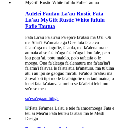
Aulelei Faufau La'au Rustic Fata
La'au MyGift Rustic White fufulu
Fafie Tautua
Fata La'au Fa'au'au Pa'epa'e fa'atasi ma U'u 'Oti
ma Si'isi'i Fa'amatalaga O se fata fa'alava
fa'ato'aga matagofie, fa'aola, ma fa'alenatura e
aumaia ai se fa'ato'aga fa'ato'aga i lou fale, pe o
lou potu 'ai, potu malolo, po'o tafatafa o le
moega. Ona fa'aleaga fa'alenatura ma fa'ata'ita'i
fa'ama'i fa'avaa le fa'ata'atia fa'anatura, ma tu'uina
atu i au ipu se gaogao ma'oti. Fa'ato'a fa'atasi ma
2 oval 'oti tipi mo le fa'afaigofie ona taulimaina, o
lenei fata fa'atauva'a umi o se fa'afetai lelei mo
so'o se mea.
su'esu'ega
auiliiliga