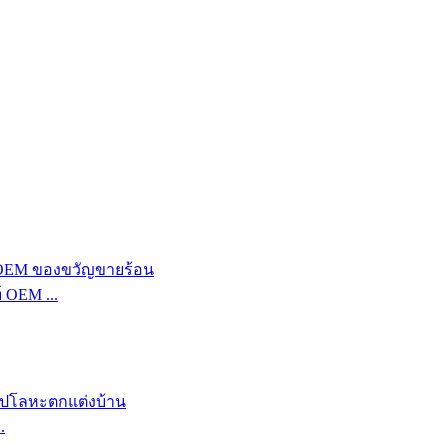
 OEM ...
.