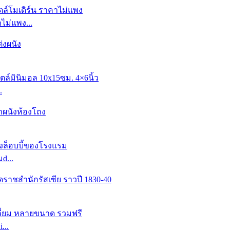
ม่แพง...
.
d...
...