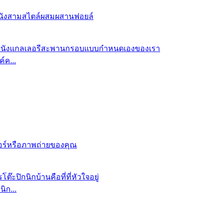
์ค...
ิก...