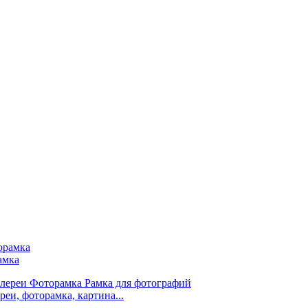
амка
и, фоторамка, картина...