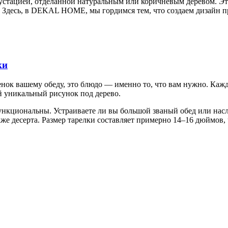
крустацией, отделанной натуральным или коричневым деревом. Э
. Здесь, в DEKAL HOME, мы гордимся тем, что создаем дизайн п
ки
тенок вашему обеду, это блюдо — именно то, что вам нужно. Ка
й уникальный рисунок под дерево.
ункциональны. Устраиваете ли вы большой званый обед или насл
аже десерта. Размер тарелки составляет примерно 14–16 дюймов,