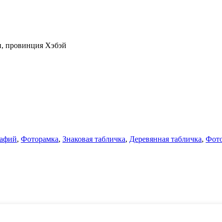
н, провинция Хэбэй
рафий
,
Фоторамка
,
Знаковая табличка
,
Деревянная табличка
,
Фото