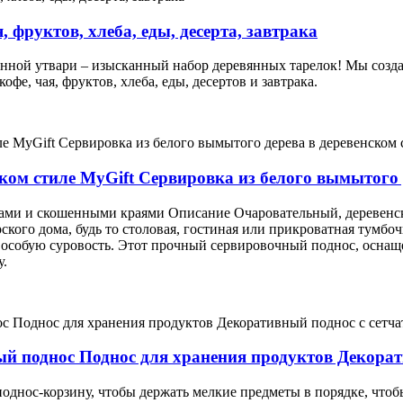
 фруктов, хлеба, еды, десерта, завтрака
нной утвари – изысканный набор деревянных тарелок! Мы созда
фе, чая, фруктов, хлеба, еды, десертов и завтрака.
ком стиле MyGift Сервировка из белого вымытого д
ами и скошенными краями Описание Очаровательный, деревенск
кого дома, будь то столовая, гостиная или прикроватная тумбоч
 особую суровость. Этот прочный сервировочный поднос, осна
у.
й поднос Поднос для хранения продуктов Декорат
 поднос-корзину, чтобы держать мелкие предметы в порядке, что