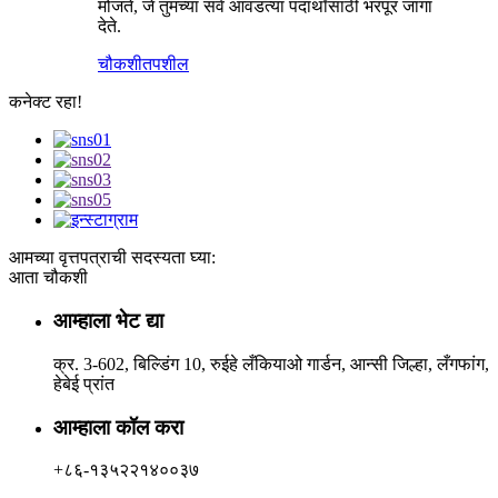
मोजते, जे तुमच्या सर्व आवडत्या पदार्थांसाठी भरपूर जागा
देते.
चौकशी
तपशील
कनेक्ट रहा!
आमच्या वृत्तपत्राची सदस्यता घ्या:
आता चौकशी
आम्हाला भेट द्या
क्र. 3-602, बिल्डिंग 10, रुईहे लँकियाओ गार्डन, आन्सी जिल्हा, लँगफांग,
हेबेई प्रांत
आम्हाला कॉल करा
+८६-१३५२२१४००३७