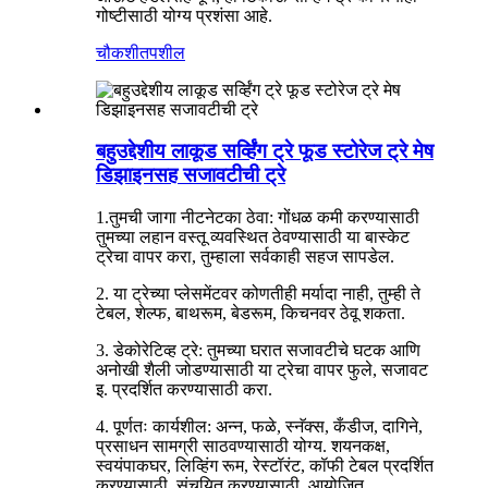
गोष्टीसाठी योग्य प्रशंसा आहे.
चौकशी
तपशील
बहुउद्देशीय लाकूड सर्व्हिंग ट्रे फूड स्टोरेज ट्रे मेष
डिझाइनसह सजावटीची ट्रे
1.तुमची जागा नीटनेटका ठेवा: गोंधळ कमी करण्यासाठी
तुमच्या लहान वस्तू व्यवस्थित ठेवण्यासाठी या बास्केट
ट्रेचा वापर करा, तुम्हाला सर्वकाही सहज सापडेल.
2. या ट्रेच्या प्लेसमेंटवर कोणतीही मर्यादा नाही, तुम्ही ते
टेबल, शेल्फ, बाथरूम, बेडरूम, किचनवर ठेवू शकता.
3. डेकोरेटिव्ह ट्रे: तुमच्या घरात सजावटीचे घटक आणि
अनोखी शैली जोडण्यासाठी या ट्रेचा वापर फुले, सजावट
इ. प्रदर्शित करण्यासाठी करा.
4. पूर्णतः कार्यशील: अन्न, फळे, स्नॅक्स, कँडीज, दागिने,
प्रसाधन सामग्री साठवण्यासाठी योग्य. शयनकक्ष,
स्वयंपाकघर, लिव्हिंग रूम, रेस्टॉरंट, कॉफी टेबल प्रदर्शित
करण्यासाठी, संचयित करण्यासाठी, आयोजित