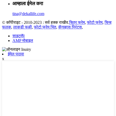
आम्हाला ईमेल करा
tina@dekallife.com
© कॉपीराइट - 2010-2023 : सर्व हक्क राखीव.
चित्र फ्रेम
,
फोटो फ्रेम
,
चिन्ह
फलक
,
लाकडी फळी
,
फोटो फ्रेम भिंत
,
कॅनव्हास प्रिंट्स
,
साइटमॅप
AMP मोबाइल
ईमेल पाठवा
x