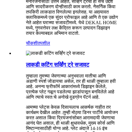
मनोरंजनासाठी उत्तम आहेत, सर्व्हिंग ट्रेचा हा संच उद्देश
आणि सादरीकरण दोन्हीसाठी काम करतो. नैसर्गिक किंवा
तपकिरी लाकडात विणलेल्या इनलेसह. या अद्ययावत
क्लासिकमध्ये एक सुंदर प्रोफाइल आहे आणि ते एक उद्योग
नेते आहेत घराच्या सजावटीमध्ये. येथे DEKAL HOME
मध्ये, गुणवत्तेवर लक्ष केंद्रित करून उत्पादन डिझाइन
तयार केल्याबद्दल अभिमान वाटतो.
चौकशी
तपशील
लाकडी कटिंग सर्व्हिंग ट्रे सजावट
तुम्हाला तुमच्या जेवणाच्या अनुभवाला मातीचा आणि
अडाणी स्पर्श जोडायचा असेल, तर ही थाळी तुम्हाला हवी
आहे. अनन्य फ्रीफॉर्म आकारांमध्ये डिझाइन केलेले,
प्रत्येक प्लेट गळून पडलेल्या झाडांपासून बनविलेले आहे
आणि त्याचे स्वतःचे अनोखे वुडग्रेन पॅटर्न आहे.
आमच्या प्लेट्स केवळ दिसायलाच आकर्षक नाहीत तर
कार्यक्षम देखील आहेत .तुम्ही मोठ्या डिनर पार्टीचे आयोजन
करत असाल किंवा प्रियजनांसोबत आरामदायी जेवणाचा
आनंद घेत असाल, ही थाळी क्षुधावर्धक, मुख्य कोर्स आणि
मिष्टान्नासाठीही योग्य आहे. प्लेट अंदाजे 14-16 इंच