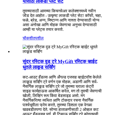
यासाठी लाकडी प्लेट सेट
तुमच्यासाठी आमच्या किचनवेअर कलेक्शनमध्ये नवीन
जोड देत आहोत - उत्कृष्ट लाकडी प्लेट सेट! कॉफी, चहा,
फळे, ब्रेड, अन्न, मिष्टान्न आणि नाश्ता देण्यासाठी योग्य
असा अनोखा आणि मोहक जेवणाचा अनुभव देण्यासाठी
आम्ही या प्लेट्स तयार करतो.
चौकशी
तपशील
सुंदर रस्टिक वुड ट्रे MyGift रस्टिक व्हाईट
धुतले लाकूड सर्व्हिंग
कट-आउट हँडल्स आणि अँगल्ड एजसह व्हाईटवॉश केलेले
लाकूड सर्व्हिंग ट्रे वर्णन एक मोहक, अडाणी आणि सर्व-
नैसर्गिक लाकूड सर्व्हिंग ट्रे जो तुमच्या घराला कंट्री
साइड फार्महाऊस आकर्षित करेल, मग तो तुमची जेवणाची
खोली, लिव्हिंग रूम किंवा बेडसाइड असो. मग
नैसर्गिकरित्या व्यथित आणि टोकदार रचना नैसर्गिक
पार्श्वभूमीला फ्रेम करते, तुमच्या डिशला एक वेगळा
खडबडीतपणा देते. सोप्या हाताळणीसाठी 2 ओव्हल कट
आऊट हँडलसह पूर्ण, ही टिकाऊ सर्व्हिंग ट्रे कोणत्याही