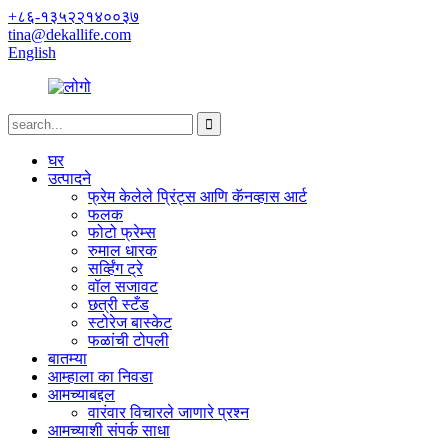
+८६-१३५२२१४००३७
tina@dekallife.com
English
घर
उत्पादने
फ्रेम केलेले प्रिंट्स आणि कॅनव्हास आर्ट
फलक
फोटो फ्रेम्स
रुमाल धारक
सर्व्हिंग ट्रे
वॉल सजावट
छत्री स्टँड
स्टोरेज बास्केट
फळांची टोपली
बातम्या
आम्हाला का निवडा
आमच्याबद्दल
वारंवार विचारले जाणारे प्रश्न
आमच्याशी संपर्क साधा