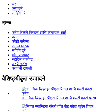
घर
उत्पादने
सर्व्हिंग ट्रे
श्रेण्या
फ्रेम केलेले प्रिंट्स आणि कॅनव्हास आर्ट
फलक
फोटो फ्रेम्स
रुमाल धारक
सर्व्हिंग ट्रे
वॉल सजावट
स्टोरेज बास्केट
छत्री स्टँड
फळांची टोपली
वैशिष्ट्यीकृत उत्पादने
क्लासिक डिझाइन पीएस सिंगल आणि मल्टी फोटो फ्रेम