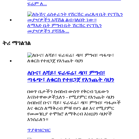
ፍሬም ለ...
ለማእድ ቤት ምግብ ቤት ሽርሽር የናፕኪን
መያዣዎችን ያሻሽሉ...
ትሪ ማገልገል
ለቡና፣ ለሻይ፣ ፍራፍሬ፣ ዳቦ፣ ምግብ፣
ጣፋጭ፣ ለቁርስ የተዘጋጀ የእንጨት ሳህን
በወጥ ቤታችን ስብስብ ውስጥ የቅርብ ጊዜውን
እናስተዋውቃችኋለን - የሚያምር የእንጨት ሳህን
ስብስብ! ቡና፣ ሻይ፣ ፍራፍሬ፣ ዳቦ፣ ምግብ፣ ጣፋጮች
እና ቁርስ ለማቅረብ ምቹ የሆነ ልዩ እና የሚያምር
የመመገቢያ ተሞክሮ ለማቅረብ እነዚህን ሳህኖች
እንሰራለን።
ጥያቄ
ዝርዝር