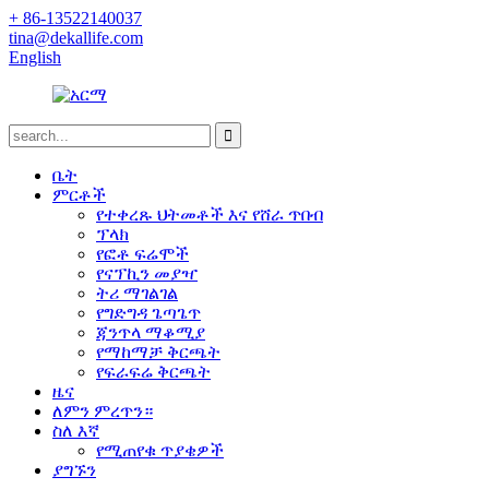
+ 86-13522140037
tina@dekallife.com
English
ቤት
ምርቶች
የተቀረጹ ህትመቶች እና የሸራ ጥበብ
ፕላክ
የፎቶ ፍሬሞች
የናፕኪን መያዣ
ትሪ ማገልገል
የግድግዳ ጌጣጌጥ
ጃንጥላ ማቆሚያ
የማከማቻ ቅርጫት
የፍራፍሬ ቅርጫት
ዜና
ለምን ምረጥን።
ስለ እኛ
የሚጠየቁ ጥያቄዎች
ያግኙን