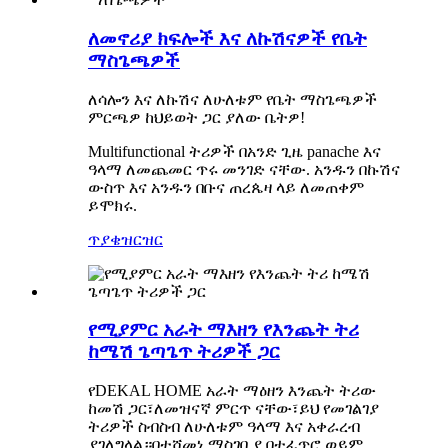
ለመኖሪያ ክፍሎች እና ለኩሽናዎች የቤት
ማስጌጫዎች
ለሳሎን እና ለኩሽና ለሁለቱም የቤት ማስጌጫዎች
ምርጫዎ ከህይወት ጋር ያለው ቤትዎ!
Multifunctional ትሪዎች በአንድ ጊዜ panache እና
ዓላማ ለመጨመር ጥሩ መንገድ ናቸው. አንዱን በኩሽና
ውስጥ እና አንዱን በቡና ጠረጴዛ ላይ ለመጠቀም
ይሞክሩ.
ጥያቄ
ዝርዝር
የሚያምር አራት ማእዘን የእንጨት ትሪ
ከሜሽ ጌጣጌጥ ትሪዎች ጋር
የDEKAL HOME አራት ማዕዘን እንጨት ትሪው
ከመሽ ጋር፣ለመዝናኛ ምርጥ ናቸው፣ይህ የመገልገያ
ትሪዎች ስብስብ ለሁለቱም ዓላማ እና አቀራረብ
ያገለግላል።በተሸመነ ማስገቢያ በተፈጥሮ ወይም