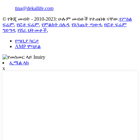
tina@dekallife.com
© የቅጂ መብት - 2010-2023: ሁሉም መብቶች የተጠበቁ ናቸው.
የሥዕል
ፍሬም
,
የፎቶ ፍሬም
,
የምልክት ሰሌዳ
,
የእንጨት ጣውላ
,
የፎቶ ፍሬም
ግድግዳ
,
የሸራ ህትመቶች
,
የጣቢያ ካርታ
AMP ሞባይል
ኢሜል ላክ
x