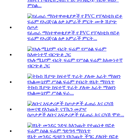
ምስል...
የፈጠራ ማስተዋወቂያዎች የ PVC የፕላስቲክ የፎቶ
ፍሬም የኦሪጂናል ዕቃ አምራች ምርት...
የአሉሚኒየም ብረት ፍሬም የሥዕል ፍሬም ከእውነተኛ
ብርጭቆ ጋር
ትኩስ ሽያጭ ከፍተኛ ጥራት ያለው አራት ማዕዘን
የአልሙኒየም ሥዕል ፍራ...
ስጦታዎች ለቡና አፍቃሪዎች የፈጠራ እና ርካሽ ሞድ...
የቤት መንደር ዲዛይን የእንጨት ችግር ያለበት የፎቶ