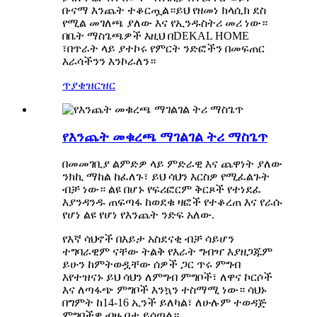
ቡናማ እንጨት ተቆርጧል።ይህ የዘመነ ክላሲክ ደስ
የሚል መገለጫ ያለው እና የኢንዱስትሪ መሪ ነው።
በቤት ማስጌጫዎች እዚህ በDEKAL HOME
፣በጥራት ላይ ያተኮሩ የምርት ንድፎችን በመፍጠር
እራሳችንን እንኮራለን።
ጥያቄ
ዝርዝር
የእንጨት መቁረጫ ማገልገል ትሪ ማስጌጥ
በመመገቢያ ልምድዎ ላይ ምድራዊ እና ጨዋነት ያለው
ንክኪ ማከል ከፈለጉ፣ ይህ ሳህን እርስዎ የሚፈልጉት
ብቻ ነው። ልዩ በሆኑ የፍሪፎርም ቅርጾች የተነደፈ
እያንዳንዱ ጠፍጣፋ ከወደቁ ዛፎች የተቆረጠ እና የራሱ
የሆነ ልዩ የሆነ የእንጨት ንድፍ አለው.
የእኛ ሳህኖች በእይታ አስደናቂ ብቻ ሳይሆን
ተግባራዊም ናቸው ትልቅ የእራት ግብዣ እያዘጋጁም
ይሁን ከምትወዷቸው ሰዎች ጋር ጥሩ ምግብ
እየተዝናኑ ይህ ሳህን ለምግብ ምግቦች፣ ለዋና ኮርሶች
እና ለጣፋጭ ምግቦች እንኳን ተስማሚ ነው። ሳህኑ
በግምት ከ14-16 ኢንች ይለካል፣ ለሁሉም ተወዳጅ
ምግቦችዎ ብዙ ቦታ ይሰጣል።