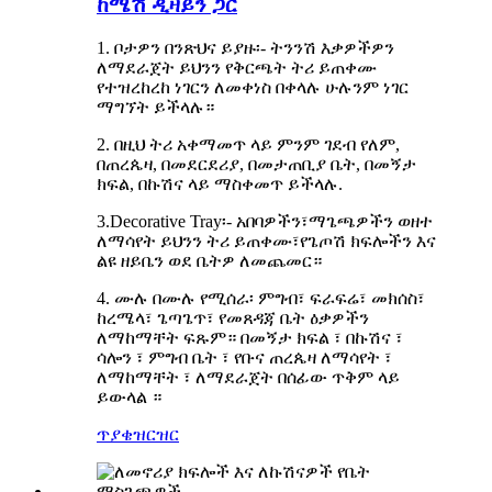
ከሜሽ ዲዛይን ጋር
1. ቦታዎን በንጽህና ይያዙ፡- ትንንሽ እቃዎችዎን
ለማደራጀት ይህንን የቅርጫት ትሪ ይጠቀሙ
የተዝረከረከ ነገርን ለመቀነስ በቀላሉ ሁሉንም ነገር
ማግኘት ይችላሉ።
2. በዚህ ትሪ አቀማመጥ ላይ ምንም ገደብ የለም,
በጠረጴዛ, በመደርደሪያ, በመታጠቢያ ቤት, በመኝታ
ክፍል, በኩሽና ላይ ማስቀመጥ ይችላሉ.
3.Decorative Tray፡- አበባዎችን፣ማጌጫዎችን ወዘተ
ለማሳየት ይህንን ትሪ ይጠቀሙ፣የጌጦሽ ክፍሎችን እና
ልዩ ዘይቤን ወደ ቤትዎ ለመጨመር።
4. ሙሉ በሙሉ የሚሰራ፡ ምግብ፣ ፍራፍሬ፣ መክሰስ፣
ከረሜላ፣ ጌጣጌጥ፣ የመጸዳጃ ቤት ዕቃዎችን
ለማከማቸት ፍጹም። በመኝታ ክፍል ፣ በኩሽና ፣
ሳሎን ፣ ምግብ ቤት ፣ የቡና ጠረጴዛ ለማሳየት ፣
ለማከማቸት ፣ ለማደራጀት በሰፊው ጥቅም ላይ
ይውላል ።
ጥያቄ
ዝርዝር