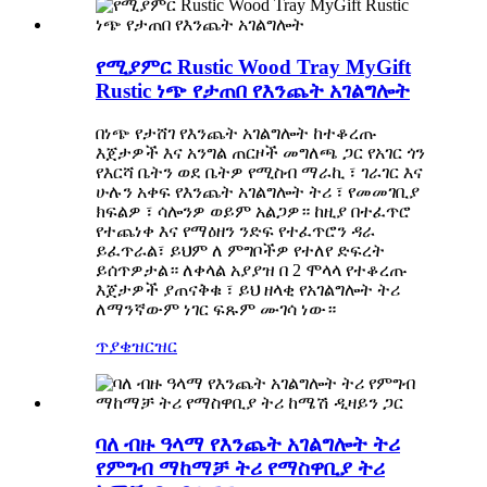
የሚያምር Rustic Wood Tray MyGift
Rustic ነጭ የታጠበ የእንጨት አገልግሎት
በነጭ የታሸገ የእንጨት አገልግሎት ከተቆረጡ
እጀታዎች እና አንግል ጠርዞች መግለጫ ጋር የአገር ጎን
የእርሻ ቤትን ወደ ቤትዎ የሚስብ ማራኪ ፣ ገራገር እና
ሁሉን አቀፍ የእንጨት አገልግሎት ትሪ ፣ የመመገቢያ
ክፍልዎ ፣ ሳሎንዎ ወይም አልጋዎ። ከዚያ በተፈጥሮ
የተጨነቀ እና የማዕዘን ንድፍ የተፈጥሮን ዳራ
ይፈጥራል፣ ይህም ለ ምግቦችዎ የተለየ ድፍረት
ይሰጥዎታል። ለቀላል አያያዝ በ 2 ሞላላ የተቆረጡ
እጀታዎች ያጠናቅቁ ፣ ይህ ዘላቂ የአገልግሎት ትሪ
ለማንኛውም ነገር ፍጹም ሙገሳ ነው።
ጥያቄ
ዝርዝር
ባለ ብዙ ዓላማ የእንጨት አገልግሎት ትሪ
የምግብ ማከማቻ ትሪ የማስዋቢያ ትሪ