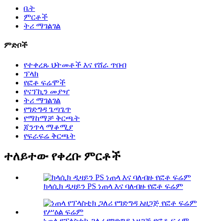
ቤት
ምርቶች
ትሪ ማገልገል
ምድቦች
የተቀረጹ ህትመቶች እና የሸራ ጥበብ
ፕላክ
የፎቶ ፍሬሞች
የናፕኪን መያዣ
ትሪ ማገልገል
የግድግዳ ጌጣጌጥ
የማከማቻ ቅርጫት
ጃንጥላ ማቆሚያ
የፍራፍሬ ቅርጫት
ተለይተው የቀረቡ ምርቶች
ክላሲክ ዲዛይን PS ነጠላ እና ባለብዙ የፎቶ ፍሬም
ነጠላ የፕላስቲክ ጋለሪ የግድግዳ አዘጋጅ የፎቶ ፍሬም