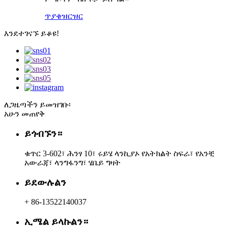
ጥያቄ
ዝርዝር
እንደተገናኙ ይቆዩ!
ለጋዜጣችን ይመዝገቡ፡
አሁን መጠየቅ
ይጎብኙን።
ቁጥር 3-602፣ ሕንፃ 10፣ ሩይሄ ላንኪያኦ የአትክልት ስፍራ፣ የአንቺ
አውራጃ፣ ላንግፋንግ፣ ሄቤይ ግዛት
ይደውሉልን
+ 86-13522140037
ኢሜል ይላኩልን።