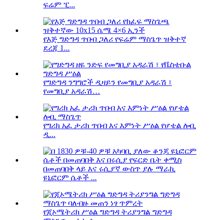
ፍሬም ፒ...
የእጅ ግድግዳ ጥበብ ጋለሪ የፍሬም ማስጌጥ ዝቅተኛ
ደረጃ 1...
የግድግዳ ንግግሮች ዲዛይን የመግቢያ አዳራሽ ፣
የመግቢያ አዳራሽ…
የግሪክ አፈ ታሪክ ጥበብ እና እምነት ሥዕል የሆቴል ሎቢ
ዲ...
በመጠባበቅ ላይ እና ሩሲያኛ ውስጥ ያሉ ማራኪ
ዩኒፎርም ሴቶች ...
የጂኦሜትሪክ ሥዕል ግድግዳ ትሪያንግል ግድግዳ