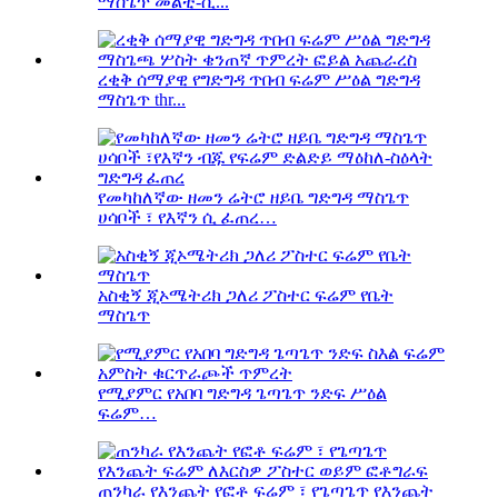
ማስጌጥ መልቲ-ሲ...
ረቂቅ ሰማያዊ የግድግዳ ጥበብ ፍሬም ሥዕል ግድግዳ
ማስጌጥ thr...
የመካከለኛው ዘመን ሬትሮ ዘይቤ ግድግዳ ማስጌጥ
ሀሳቦች ፣ የእኛን ሲ ፈጠረ…
አስቂኝ ጂኦሜትሪክ ጋለሪ ፖስተር ፍሬም የቤት
ማስጌጥ
የሚያምር የአበባ ግድግዳ ጌጣጌጥ ንድፍ ሥዕል
ፍሬም…
ጠንካራ የእንጨት የፎቶ ፍሬም ፣ የጌጣጌጥ የእንጨት