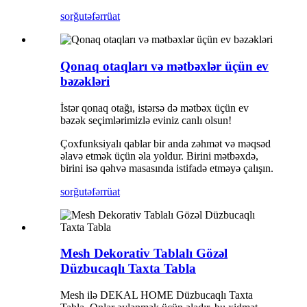
sorğu
təfərrüat
Qonaq otaqları və mətbəxlər üçün ev
bəzəkləri
İstər qonaq otağı, istərsə də mətbəx üçün ev
bəzək seçimlərimizlə eviniz canlı olsun!
Çoxfunksiyalı qablar bir anda zəhmət və məqsəd
əlavə etmək üçün əla yoldur. Birini mətbəxdə,
birini isə qəhvə masasında istifadə etməyə çalışın.
sorğu
təfərrüat
Mesh Dekorativ Tablalı Gözəl
Düzbucaqlı Taxta Tabla
Mesh ilə DEKAL HOME Düzbucaqlı Taxta