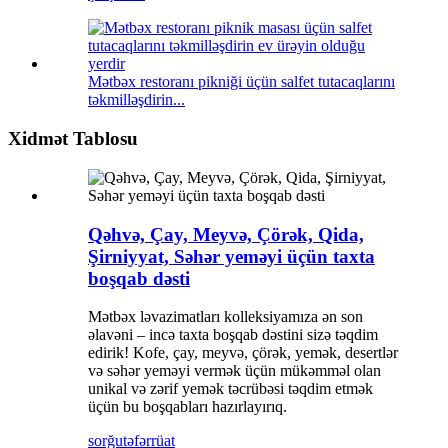
Mətbəx restoranı pikniği üçün salfet tutacaqlarını
təkmilləşdirin...
Xidmət Tablosu
Qəhvə, Çay, Meyvə, Çörək, Qida,
Şirniyyat, Səhər yeməyi üçün taxta
boşqab dəsti
Mətbəx ləvazimatları kolleksiyamıza ən son
əlavəni – incə taxta boşqab dəstini sizə təqdim
edirik! Kofe, çay, meyvə, çörək, yemək, desertlər
və səhər yeməyi vermək üçün mükəmməl olan
unikal və zərif yemək təcrübəsi təqdim etmək
üçün bu boşqabları hazırlayırıq.
sorğu
təfərrüat