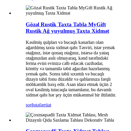
Gözəl Rustik Taxta Tabla MyGift
Rustik Ağ yuyulmuş Taxta Xidmət
Kəsilmiş qulpları və bucaqlı kənarları olan
ağardılmış taxta xidmət qabı Təsviri, istər yemək
otağınız, istər qonaq otağınız, istərsə də yataq
otağınızdan asılı olmayaraq, kənd tərəfindəki
ferma evini evinizə cəlb edəcək cazibədar,
köntöy və tamamilə təbii ağacdan hazırlanmış
yemək qabı. Sonra təbii sıxıntılı və bucaqlı
dizayn təbii fonu düzəldir və qablarınıza fərqli
möhkəmlik bəxş edir. Asan idarə etmək üçün 2
oval kəsilmiş tutacaqla tamamlanır, bu davamlı
xidmət qabı hər şey üçün mükəmməl bir iltifatdır.
sorğu
təfərrüat