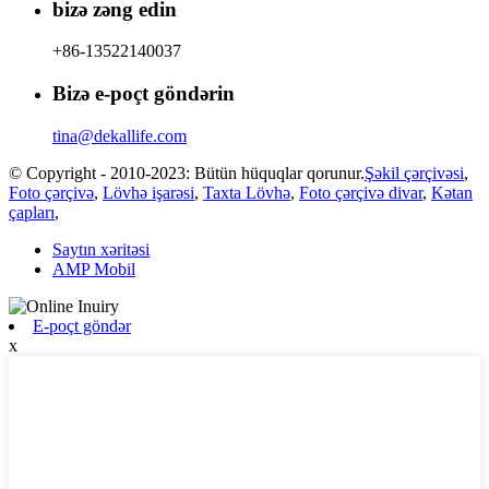
bizə zəng edin
+86-13522140037
Bizə e-poçt göndərin
tina@dekallife.com
© Copyright - 2010-2023: Bütün hüquqlar qorunur.
Şəkil çərçivəsi
,
Foto çərçivə
,
Lövhə işarəsi
,
Taxta Lövhə
,
Foto çərçivə divar
,
Kətan
çapları
,
Saytın xəritəsi
AMP Mobil
E-poçt göndər
x