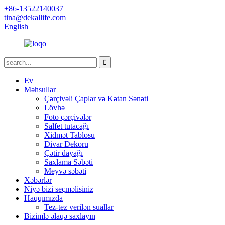
+86-13522140037
tina@dekallife.com
English
Ev
Məhsullar
Çərçivəli Çaplar və Kətan Sənəti
Lövhə
Foto çərçivələr
Salfet tutacağı
Xidmət Tablosu
Divar Dekoru
Çətir dayağı
Saxlama Səbəti
Meyvə səbəti
Xəbərlər
Niyə bizi seçməlisiniz
Haqqımızda
Tez-tez verilən suallar
Bizimlə əlaqə saxlayın