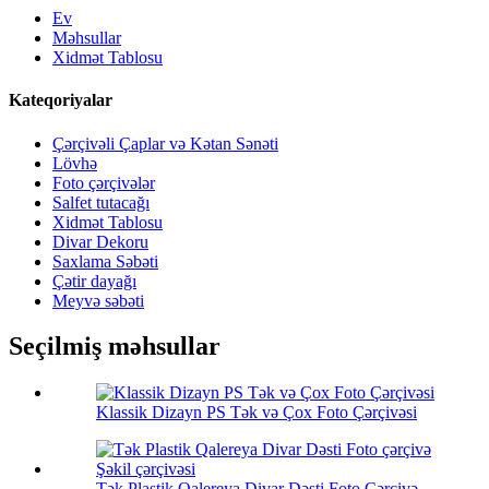
Ev
Məhsullar
Xidmət Tablosu
Kateqoriyalar
Çərçivəli Çaplar və Kətan Sənəti
Lövhə
Foto çərçivələr
Salfet tutacağı
Xidmət Tablosu
Divar Dekoru
Saxlama Səbəti
Çətir dayağı
Meyvə səbəti
Seçilmiş məhsullar
Klassik Dizayn PS Tək və Çox Foto Çərçivəsi
Tək Plastik Qalereya Divar Dəsti Foto Çərçivə