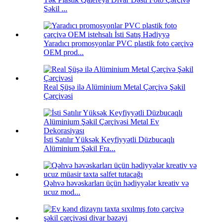
Şəkil ...
Yaradıcı promosyonlar PVC plastik foto çərçivə
OEM prod...
Real Şüşə ilə Alüminium Metal Çərçivə Şəkil
Çərçivəsi
İsti Satılır Yüksək Keyfiyyətli Düzbucaqlı
Alüminium Şəkil Fra...
Qəhvə həvəskarları üçün hədiyyələr kreativ və
ucuz mod...