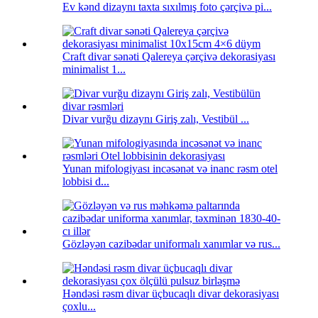
Ev kənd dizaynı taxta sıxılmış foto çərçivə pi...
Craft divar sənəti Qalereya çərçivə dekorasiyası
minimalist 1...
Divar vurğu dizaynı Giriş zalı, Vestibül ...
Yunan mifologiyası incəsənət və inanc rəsm otel
lobbisi d...
Gözləyən cazibədar uniformalı xanımlar və rus...
Həndəsi rəsm divar üçbucaqlı divar dekorasiyası
çoxlu...