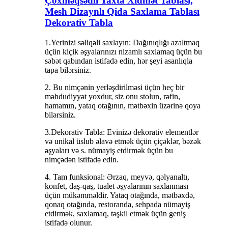
Çoxməqsədli Taxta Xidmət Tablası,
Mesh Dizaynlı Qida Saxlama Tablası
Dekorativ Tabla
1.Yerinizi səliqəli saxlayın: Dağınıqlığı azaltmaq
üçün kiçik əşyalarınızı nizamlı saxlamaq üçün bu
səbət qabından istifadə edin, hər şeyi asanlıqla
tapa bilərsiniz.
2. Bu nimçənin yerləşdirilməsi üçün heç bir
məhdudiyyət yoxdur, siz onu stolun, rəfin,
hamamın, yataq otağının, mətbəxin üzərinə qoya
bilərsiniz.
3.Dekorativ Tabla: Evinizə dekorativ elementlər
və unikal üslub əlavə etmək üçün çiçəklər, bəzək
əşyaları və s. nümayiş etdirmək üçün bu
nimçədən istifadə edin.
4. Tam funksional: Ərzaq, meyvə, qəlyanaltı,
konfet, daş-qaş, tualet əşyalarının saxlanması
üçün mükəmməldir. Yataq otağında, mətbəxdə,
qonaq otağında, restoranda, sehpada nümayiş
etdirmək, saxlamaq, təşkil etmək üçün geniş
istifadə olunur.