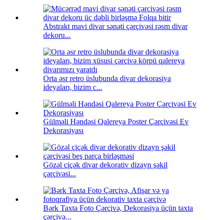
Abstrakt mavi divar sənəti çərçivəsi rəsm divar
dekoru...
Orta əsr retro üslubunda divar dekorasiya
ideyaları, bizim c...
Gülməli Həndəsi Qalereya Poster Çərçivəsi Ev
Dekorasiyası
Gözəl çiçək divar dekorativ dizayn şəkil
çərçivəsi...
Bərk Taxta Foto Çərçivə, Dekorasiya üçün taxta
çərçivə...