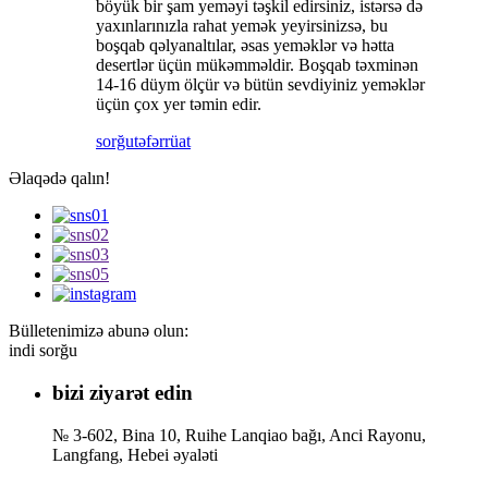
böyük bir şam yeməyi təşkil edirsiniz, istərsə də
yaxınlarınızla rahat yemək yeyirsinizsə, bu
boşqab qəlyanaltılar, əsas yeməklər və hətta
desertlər üçün mükəmməldir. Boşqab təxminən
14-16 düym ölçür və bütün sevdiyiniz yeməklər
üçün çox yer təmin edir.
sorğu
təfərrüat
Əlaqədə qalın!
Bülletenimizə abunə olun:
indi sorğu
bizi ziyarət edin
№ 3-602, Bina 10, Ruihe Lanqiao bağı, Anci Rayonu,
Langfang, Hebei əyaləti