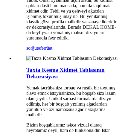
Tabla, Onlar əylənmək üçün əladır, bu xidmət
qabları dəsti həm məqsədə, həm də təqdimata
xidmət edir. Təbii və ya qəhvəyi ağacdan
işlənmiş toxunmuş inlay ilə. Bu yenilənmiş
klassik gözəl profilə malikdir və sənaye lideridir.
ev dekorasiyalarında. Burada DEKAL HOME-
da keyfiyyətə yönəlmiş məhsul dizaynları
yaratmaqla fəxr edirik.
sorğu
təfərrüat
Taxta Kəsmə Xidmət Tablasının
Dekorasiyası
Yemək təcrübənizə torpaq və rustik bir toxunuş
əlavə etmək istəyirsinizsə, bu boşqab sizə lazım
olan şeydir. Unikal sərbəst formalarda dizayn
edilmiş, hər bir boşqab yıxılmış ağaclardan
yonulub və özünəməxsus ağac naxışlarına
malikdir.
Bizim boşqablarımız təkcə vizual olaraq
heyrətamiz deyil, həm də funksionaldır. İstər