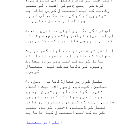
ٹرے کو اپنی چھوٹی اشیاء کو منظم
رکھنے کے لیے استعمال کریں تاکہ بے
ترتیبی کو کم کیا جا سکے، آپ کو ہر
چیز آسانی سے مل سکتی ہے۔
2. اس ٹرے کی جگہ پر کوئی حد نہیں ہے،
آپ اسے میز، شیلف، باتھ روم، سونے کے
کمرے، باورچی خانے پر رکھ سکتے ہیں۔
3. آرائشی ٹرے: اس ٹرے کو اپنے گھر میں
سجاوٹ کے عناصر اور منفرد انداز کو
شامل کرنے کے لیے پھولوں، سجاوٹ
وغیرہ کو دکھانے کے لیے استعمال
کریں۔
4. مکمل طور پر فعال: کھانا، پھل،
نمکین، کینڈی، زیورات، بیت الخلاء
ذخیرہ کرنے کے لیے بہترین۔ وسیع
پیمانے پر سونے کے کمرے، باورچی
خانے، رہنے کے کمرے، ریستوراں، کافی
ٹیبل کو ڈسپلے، ذخیرہ کرنے، منظم
کرنے کے لئے استعمال کیا جاتا ہے.
انکوائری
تفصیل