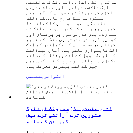
ساتھ وائٹ واشڈ ووڈ سرونگ ٹرے تفصیل
ایک دلکش، دہاتی، اور تمام قدرتی
لکڑی کی سرونگ ٹرے جو آپ کے گھر میں
کنٹری سائیڈ فارم ہاؤس کو دلکش
بنائے گی، خواہ وہ آپ کا کھانے کا
کمرہ ہو، رہنے کا کمرہ ہو یا پلنگ کے
کنارے۔ پھر قدرتی طور پر پریشان اور
کونیی ڈیزائن قدرتی پس منظر کو فریم
کرتا ہے، جس سے آپ کے پکوانوں کو ایک
الگ ناہمواری ملتی ہے۔ آسان ہینڈلنگ
کے لیے 2 اوول کٹ آؤٹ ہینڈلز کے ساتھ
مکمل، یہ پائیدار سرونگ ٹرے کسی بھی
چیز کے لیے بہترین تعریف ہے۔
انکوائری
تفصیل
کثیر مقصدی لکڑی سرونگ ٹرے فوڈ
سٹوریج ٹرے آرائشی ٹرے میش
ڈیزائن کے ساتھ
1.اپنی جگہ کو صاف رکھیں: اس ٹوکری کی