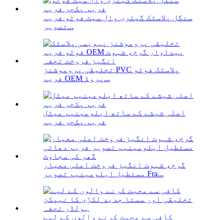
سنگل پلاسٹک گیلری وال سیٹ فوٹو فریم
تصویر...
تخلیقی پروموشنز PVC پلاسٹک فوٹو
فریم OEM پروڈ...
اصلی شیشے کے ساتھ ایلومینیم میٹل
فریم پکچر فریم
گرم، شہوت انگیز فروخت اعلی معیار
مستطیل ایلومینیم تصویر Fra...
کافی سے محبت کرنے والوں کے لیے