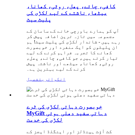
کافی، چائے، پھل، روٹی، کھانا،
میٹھا، ناشتے کے لیے لکڑی کی
پلیٹ سیٹ
آپ کو ہمارے باورچی خانے کے سامان کے
مجموعہ میں تازہ ترین اضافہ پیش کر
رہے ہیں - شاندار لکڑی کی پلیٹ سیٹ! ہم
ان پلیٹوں کو ایک منفرد اور خوبصورت
کھانے کا تجربہ فراہم کرنے کے لیے
تیار کرتے ہیں، جو کافی، چائے، پھل،
روٹی، کھانا، میٹھے اور ناشتہ پیش
کرنے کے لیے بہترین ہے۔
انکوائری
تفصیل
خوبصورت دہاتی لکڑی کی ٹرے
MyGift دہاتی سفید دھلی ہوئی
لکڑی کی خدمت
کٹ آؤٹ ہینڈلز اور اینگلڈ ایجز کے