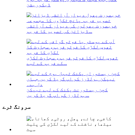
ڈیکوریشن
خوبصورت پھولوں کی دیوار کے آرائشی
ڈیزائن کی تصویر کا فریم...
ٹھوس لکڑی کا فوٹو فریم، سجاوٹ لکڑی
کے فریم کے لیے...
کچن ریسٹورنٹ پکنک کے لیے نیپکن
ہولڈرز کو اپ گریڈ کریں...
سرونگ ٹرے