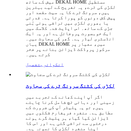
میش کے ساتھ DEKAL HOME مستطیل
لکڑی کی ٹرے، یہ تفریح ​​کے لیے بہترین
ہیں، سرونگ ٹرے کا یہ سیٹ مقصد اور
پیش کش دونوں کو پورا کرتا ہے۔ قدرتی
یا بھوری لکڑی میں تراشی ہوئی بُنی
جڑی کے ساتھ۔ اس اپڈیٹ شدہ کلاسک میں
ایک خوبصورت پروفائل ہے اور یہ ایک
انڈسٹری لیڈر ہے۔ گھر کی سجاوٹ میں۔
یہاں DEKAL HOME میں، معیار پر
مرکوز پروڈکٹ ڈیزائن بنانے پر فخر
کرتے ہیں۔
انکوائری
تفصیل
لکڑی کی کٹنگ سرونگ ٹرے کی سجاوٹ
اگر آپ اپنے کھانے کے تجربے میں
زمینی اور دہاتی ٹچ شامل کرنا چاہتے
ہیں، تو یہ پلیٹر آپ کی ضرورت کے
مطابق ہے۔ منفرد فریفارم شکلوں میں
ڈیزائن کیا گیا، ہر پلیٹ گرے ہوئے
درختوں سے تراشی گئی ہے اور اس کا
اپنا منفرد لکڑی کا نمونہ ہے۔