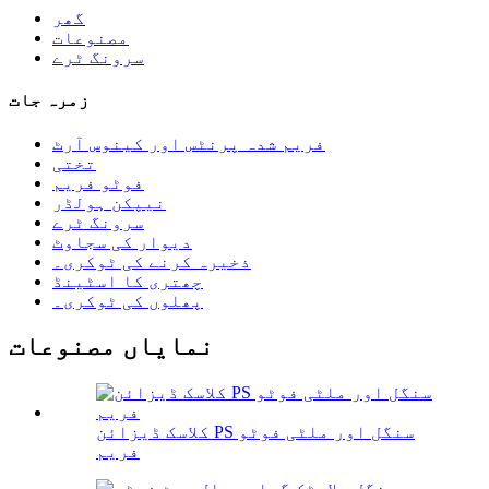
گھر
مصنوعات
سرونگ ٹرے
زمرہ جات
فریم شدہ پرنٹس اور کینوس آرٹ
تختی
فوٹو فریم
نیپکن ہولڈر
سرونگ ٹرے
دیوار کی سجاوٹ
ذخیرہ کرنے کی ٹوکری۔
چھتری کا اسٹینڈ
پھلوں کی ٹوکری۔
نمایاں مصنوعات
کلاسک ڈیزائن PS سنگل اور ملٹی فوٹو
فریم