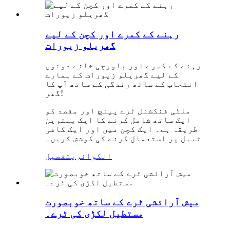
رہنے کے کمرے اور کچن کے لیے
گھریلو زیورات
رہنے کے کمرے اور باورچی خانے دونوں
کے لیے گھریلو زیورات کے ہمارے
انتخاب کے ساتھ زندگی کے ساتھ آپ کا
گھر!
ملٹی فنکشنل ٹرے پینچ اور مقصد کو
ایک ساتھ شامل کرنے کا ایک بہترین
طریقہ ہے۔ ایک کچن میں اور ایک کافی
ٹیبل پر استعمال کرنے کی کوشش کریں۔
انکوائری
تفصیل
میش آرائشی ٹرے کے ساتھ خوبصورت
مستطیل لکڑی کی ٹرے۔