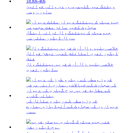
ویٹنگ میں گلیمرس وردی والی خواتین
اور روسی...
جیومیٹرک پینٹنگ وال ٹرائی اینگل
وال ڈیکور ملٹی سی...
خلاصہ بلیو وال آرٹ فریم پینٹنگ وال
ڈیکور تھری...
قرون وسطی کے ریٹرو سٹائل کی
دیواروں کی سجاوٹ کے آئیڈیاز، ہمارے
سی...
فنی جیومیٹرک گیلری پوسٹر فریم ہوم