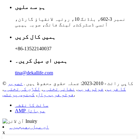
ہم سے ملیں
نمبر 3-602، بلڈنگ 10، روئیہ لانقیاؤ گارڈن،
آنسی ڈسٹرکٹ، لینگ فانگ، صوبہ ہیبی
ہمیں کال کریں
+86-13522140037
ہمیں ای میل کریں۔
tina@dekallife.com
© کاپی رائٹ - 2010-2023: جملہ حقوق محفوظ ہیں۔
تصویر
کا فریم
,
فوٹو فریم
,
نشانی تختی۔
,
لکڑی کی تختی۔
,
,
فوٹو فریم وال
,
کینوس پرنٹس
سائٹ کا نقشہ
AMP موبائل
ای میل بھیجیں۔
x