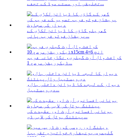
تخلیقی اور سستے موڈ کے تحفے...
گھریلو گاؤں کا ڈیزائن لکڑی کے
پریشان فوٹو فریم پائی...
کرافٹ وال آرٹ گیلری، نگارخانہ فریم
ڈیکوریشن مرصع 1...
دیوار کے لہجے کا ڈیزائن داخلی ہال،
دی ویسٹیبل...
یونانی افسانوی آرٹ اور عقیدے کی
پینٹنگ ہوٹل کی لابی ڈی...