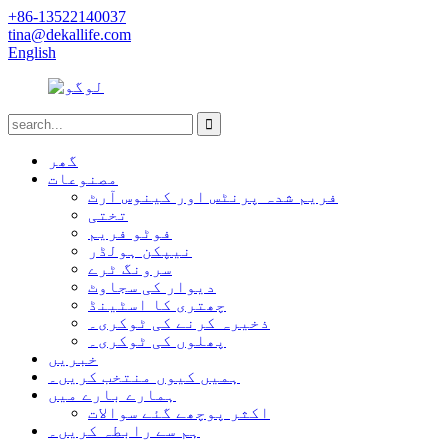
+86-13522140037
tina@dekallife.com
English
گھر
مصنوعات
فریم شدہ پرنٹس اور کینوس آرٹ
تختی
فوٹو فریم
نیپکن ہولڈر
سرونگ ٹرے
دیوار کی سجاوٹ
چھتری کا اسٹینڈ
ذخیرہ کرنے کی ٹوکری۔
پھلوں کی ٹوکری۔
خبریں
ہمیں کیوں منتخب کریں۔
ہمارے بارے میں
اکثر پوچھے گئے سوالات
ہم سے رابطہ کریں۔