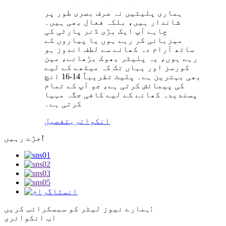
ہماری پلیٹیں نہ صرف بصری طور پر
شاندار ہیں، بلکہ فعال بھی ہیں۔
چاہے آپ ایک بڑی ڈنر پارٹی کی
میزبانی کر رہے ہوں یا پیاروں کے
ساتھ آرام دہ کھانے سے لطف اندوز ہو
رہے ہوں، یہ پلیٹر بھوک بڑھانے، مین
کورسز اور یہاں تک کہ میٹھے کے لیے
بھی بہترین ہے۔ پلیٹ تقریباً 14-16 انچ
کی پیمائش کرتی ہے، جو آپ کے تمام
پسندیدہ کھانے کے لیے کافی جگہ مہیا
کرتی ہے۔
انکوائری
تفصیل
جڑے رہیں!
ہمارے نیوز لیٹر کو سبسکرائب کریں:
اب انکوائری