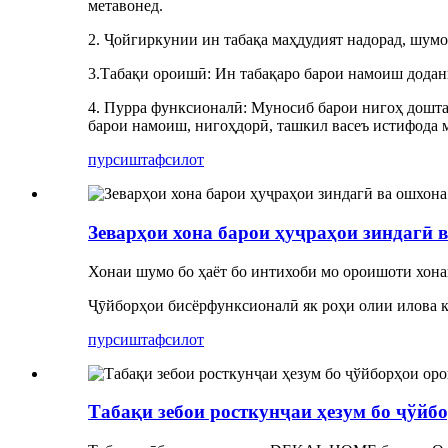
метавонед.
2. Ҷойгиркунии ин табақа маҳдудият надорад, шумо 
3.Табақи ороишӣ: Ин табақаро барои намоиш додани
4. Пурра функсионалӣ: Муносиб барои нигоҳ доштани
барои намоиш, нигоҳдорӣ, ташкил васеъ истифода 
пурсиш
тафсилот
Зеварҳои хона барои ҳуҷраҳои зиндагӣ 
Хонаи шумо бо ҳаёт бо интихоби мо ороишоти хона
Ҷӯйборҳои бисёрфунксионалӣ як роҳи олии илова ка
пурсиш
тафсилот
Табақи зебои росткунҷаи ҳезум бо ҷўйб