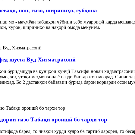
еваҳо, нон, ғизо, шириниҳо, субҳона
наи мо - маҷмӯаи табақҳои чӯбини зебо муаррифӣ карда мешавад
 нон, хӯрок, шириниҳо ва наҳорӣ омода мекунем.
афед шуста Вуд Хизматрасонӣ
ои буридашуда ва кунҷҳои кунҷӣ Тавсифи новаи хидматрасонии 
мо, хоҳ утоқи меҳмонхона ё назди бистаратон меорад. Сипас та
медиҳад. Бо 2 дастакҳои байзавии бурида барои коркарди осон м
дории ғизо Табақи ороишӣ бо тарҳи тор
 истифода баред, то чизҳои хурди худро ба тартиб дароред, то бе