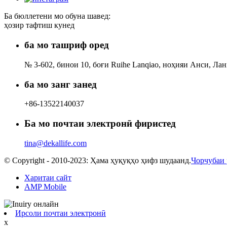
Ба бюллетени мо обуна шавед:
ҳозир тафтиш кунед
ба мо ташриф оред
№ 3-602, бинои 10, боғи Ruihe Lanqiao, ноҳияи Анси, Ла
ба мо занг занед
+86-13522140037
Ба мо почтаи электронӣ фиристед
tina@dekallife.com
© Copyright - 2010-2023: Ҳама ҳуқуқҳо ҳифз шудаанд.
Чорчубаи 
Харитаи сайт
AMP Mobile
Ирсоли почтаи электронӣ
x