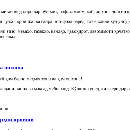
метавонед онро дар рӯи миз, раф, ҳаммом, хоб, ошхона ҷойгир к
 гулҳо, ороишҳо ва ғайра истифода баред, то ба хонаи худ унсу
 ғизо, меваҳо, газакҳо, қандҳо, ҷавоҳирот, лавозимоти ҳоҷатхон
мешавад.
ва ошхона
гӣ ҳам барои меҳмонхона ва ҳам ошхона!
рдани паноҳ ва мақсад мебошанд. Кӯшиш кунед, ки якеро дар ош
орҳои ороишӣ