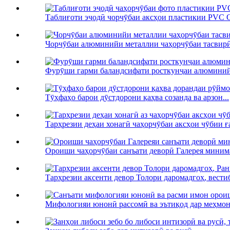
Таблиғоти эҷодӣ чорчӯбаи аксҳои пластикии PVC O
Чорчӯбаи алюминийи металлии чаҳорчӯбаи тасвир
Фурӯши гарми баландсифати росткунҷаи алюминийи 
Тӯҳфаҳо барои дӯстдорони қаҳва созанда ва арзон...
Тарҳрезии деҳаи хонагӣ чаҳорчӯбаи аксҳои чӯбии ға
Ороиши чаҳорчӯбаи санъати деворӣ Галерея минима
Тарҳрезии аксенти девор Толори даромадгоҳ, вестибу
Мифологияи юнонӣ рассомӣ ва эътиқод дар меҳмонх