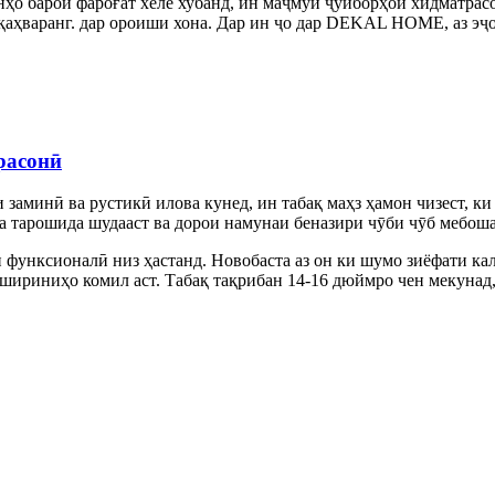
 барои фароғат хеле хубанд, ин маҷмӯи ҷўйборҳои хидматрасо
 қаҳваранг. дар ороиши хона. Дар ин ҷо дар DEKAL HOME, аз эҷо
расонӣ
 заминӣ ва рустикӣ илова кунед, ин табақ маҳз ҳамон чизест, ки 
да тарошида шудааст ва дорои намунаи беназири чӯби чӯб мебоша
и функсионалӣ низ ҳастанд. Новобаста аз он ки шумо зиёфати кало
о шириниҳо комил аст. Табақ тақрибан 14-16 дюймро чен мекунад