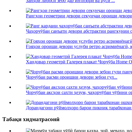
Занҳои либоси зебо дар интизорӣ ва русӣ ...
Рангҳои геометрии девори секунҷаи ороиши девори 
Чаҳорчӯбаи санъати девори абстрактии рангкунии о
Ғояҳои ороиши девори услуби ретро асримиёнагӣ, к
Хандовар геометрӣ Галерея плакат Чорчӯба Home
Чорчӯбаи расми ороишии девори зебои гул...
Чорчӯбаи аксҳои сахти ҳезум, чаҳорчӯбаи чӯбини о
Дорандагони рӯймолҳоро барои пикник тарабхонаи 
Табақи хидматрасонӣ