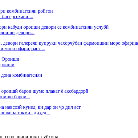
бисёрсоҳавӣ ...
роиши девори...
и моро офаридааст ...
 Ороиши
роишӣ барои...
ошхона такмил диҳед...