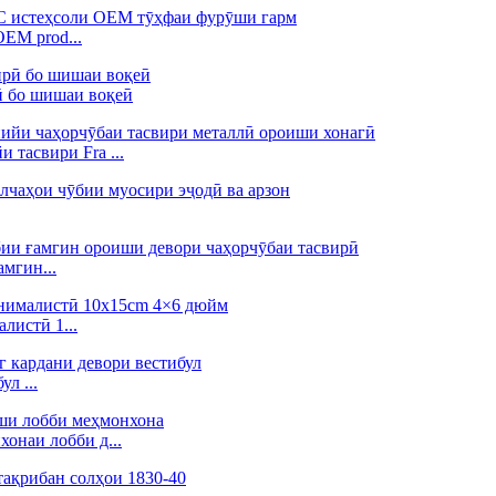
EM prod...
ӣ бо шишаи воқеӣ
тасвири Fra ...
мгин...
листӣ 1...
л ...
онаи лобби д...