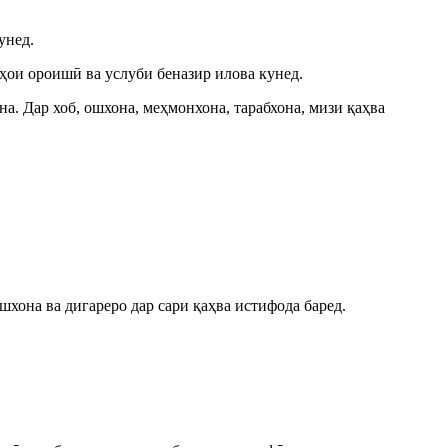
унед.
рҳои ороишӣ ва услуби беназир илова кунед.
а. Дар хоб, ошхона, меҳмонхона, тарабхона, мизи қаҳва
хона ва дигареро дар сари қаҳва истифода баред.