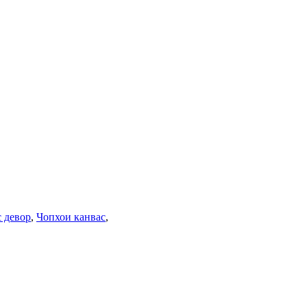
 девор
,
Чопхои канвас
,