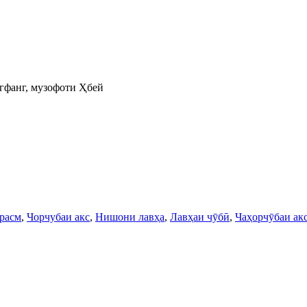
нгфанг, музофоти Ҳбей
расм
,
Чорчубаи акс
,
Нишони лавҳа
,
Лавҳаи чӯбӣ
,
Чаҳорчӯбаи акс