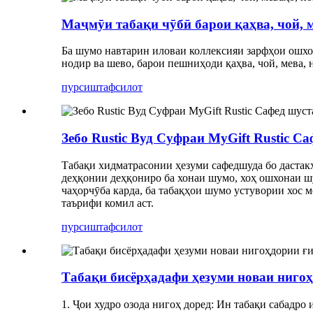
Маҷмӯи табақи чӯбӣ барои қаҳва, чой, м
Ба шумо навтарин иловаи коллексияи зарфҳои ошхо
нодир ва шево, барои пешниҳоди қаҳва, чой, мева,
пурсиш
тафсилот
Зебо Rustic Вуд Суфраи MyGift Rustic С
Табақи хидматрасонии ҳезуми сафедшуда бо дастакҳ
деҳқонии деҳқониро ба хонаи шумо, хоҳ ошхонаи шу
чаҳорчӯба карда, ба табақҳои шумо устувории хос 
таърифи комил аст.
пурсиш
тафсилот
Табақи бисёрҳадафи ҳезуми новаи нигоҳ
1. Ҷои худро озода нигоҳ доред: Ин табақи сабадро