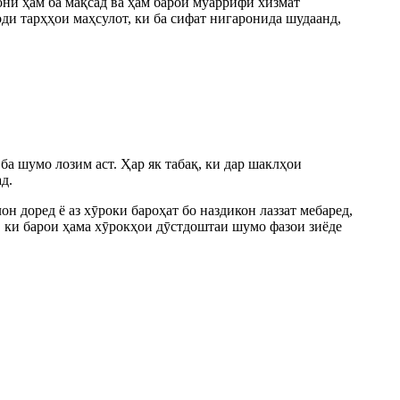
нӣ ҳам ба мақсад ва ҳам барои муаррифӣ хизмат
ди тарҳҳои маҳсулот, ки ба сифат нигаронида шудаанд,
ба шумо лозим аст. Ҳар як табақ, ки дар шаклҳои
д.
н доред ё аз хӯроки бароҳат бо наздикон лаззат мебаред,
, ки барои ҳама хӯрокҳои дӯстдоштаи шумо фазои зиёде