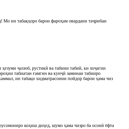
! Мо ин табақҳоро барои фароҳам овардани таҷрибаи
ҳезуми ҷаззоб, рустикӣ ва табиии табиӣ, ки хоҷагии
рроҳии табиатан ғамгин ва кунҷӣ заминаи табииро
укаммал, ин табақи хидматрасонии пойдор барои ҳама чиз
сарусомониро коҳиш диҳед, шумо ҳама чизро ба осонӣ ёфта