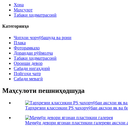
Хона
Маҳсулот
Табақи хидматрасонӣ
Категорияҳо
Чопҳои чорчӯбашуда ва рони
Плака
Фоторамкахо
Дорандаи рӯймолча
Табақи хидматрасонӣ
Ороиши девор
Сабади нигаҳдорӣ
Пойгоҳи чатр
Сабади мевагӣ
Маҳсулоти пешниҳодшуда
Тарҳрезии классикии PS чаҳорчӯбаи аксҳои як ва б
Маҷмӯи девори ягонаи пластикии галереяи аксҳои ак