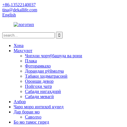
+86-13522140037
tina@dekallife.com
English
Хона
Маҳсулот
Чопҳои чорчӯбашуда ва рони
Плака
Фоторамкахо
Дорандаи рӯймолча
Табақи хидматрасонӣ
Ороиши девор
Пойгоҳи чатр
Сабади нигаҳдорӣ
Сабади мевагӣ
Ахбор
Чаро моро интихоб кунед
Дар бораи мо
Саволҳо
Бо мо тамос гиред