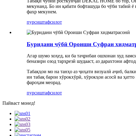
Табақи чӯбии росткунҷаи DEKAL HOME бо тор, Онҳо
мекунанд. Бо ин қабати бофташуда бо чӯби табиӣ ё
фахр мекунем.
пурсиш
тафсилот
Буридани чӯбӣ Ороиши Суфраи хидмат
Агар шумо хоҳед, ки ба таҷрибаи ошхонаи худ ламси
беназири озод тарҳрезӣ шудааст, аз дарахтони афто
Табақҳои мо на танҳо аз ҷиҳати визуалӣ аҷиб, балк
ин табақ барои хӯрокхӯрӣ, хӯрокҳои асосӣ ва ҳатт
фароҳам меорад.
пурсиш
тафсилот
Пайваст монед!