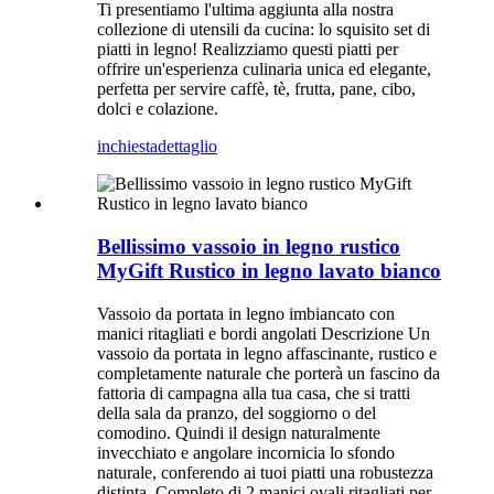
Ti presentiamo l'ultima aggiunta alla nostra
collezione di utensili da cucina: lo squisito set di
piatti in legno! Realizziamo questi piatti per
offrire un'esperienza culinaria unica ed elegante,
perfetta per servire caffè, tè, frutta, pane, cibo,
dolci e colazione.
inchiesta
dettaglio
Bellissimo vassoio in legno rustico
MyGift Rustico in legno lavato bianco
Vassoio da portata in legno imbiancato con
manici ritagliati e bordi angolati Descrizione Un
vassoio da portata in legno affascinante, rustico e
completamente naturale che porterà un fascino da
fattoria di campagna alla tua casa, che si tratti
della sala da pranzo, del soggiorno o del
comodino. Quindi il design naturalmente
invecchiato e angolare incornicia lo sfondo
naturale, conferendo ai tuoi piatti una robustezza
distinta. Completo di 2 manici ovali ritagliati per