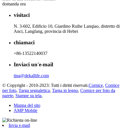
domanda ora
visitaci
N. 3-602, Edificio 10, Giardino Ruihe Lanqiao, distretto di
Anci, Langfang, provincia di Hebei
chiamaci
+86-13522140037
Inviaci un'e-mail
tina@dekallife.com
© Copyright - 2010-2023: Tutti i diritti riservati.
Cornice
,
Cornice
per foto
,
Targa segnaletica
,
Targa in legno
,
Cornice per foto da
parete
,
Stampe su tela
,
Mappa del sito
AMP Mobile
Invia e-mail