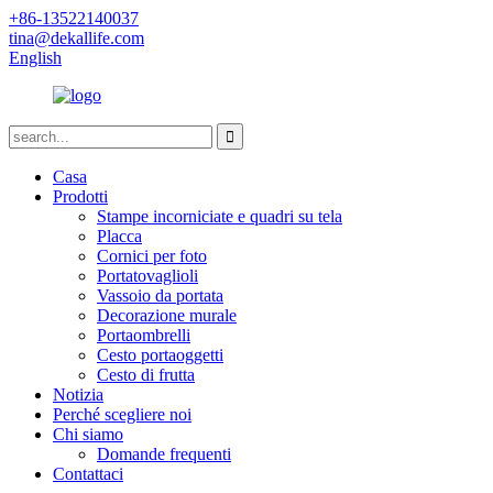
+86-13522140037
tina@dekallife.com
English
Casa
Prodotti
Stampe incorniciate e quadri su tela
Placca
Cornici per foto
Portatovaglioli
Vassoio da portata
Decorazione murale
Portaombrelli
Cesto portaoggetti
Cesto di frutta
Notizia
Perché scegliere noi
Chi siamo
Domande frequenti
Contattaci