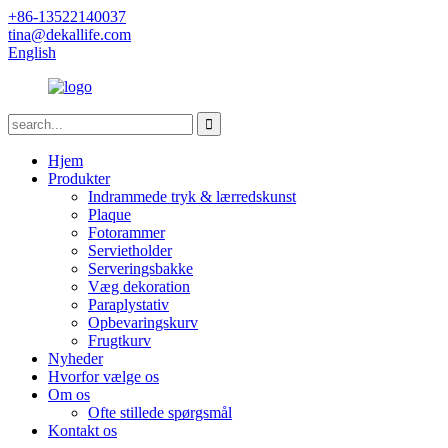
+86-13522140037
tina@dekallife.com
English
Hjem
Produkter
Indrammede tryk & lærredskunst
Plaque
Fotorammer
Servietholder
Serveringsbakke
Væg dekoration
Paraplystativ
Opbevaringskurv
Frugtkurv
Nyheder
Hvorfor vælge os
Om os
Ofte stillede spørgsmål
Kontakt os