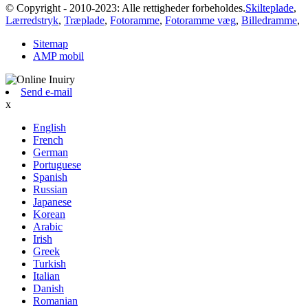
© Copyright - 2010-2023: Alle rettigheder forbeholdes.
Skilteplade
,
Lærredstryk
,
Træplade
,
Fotoramme
,
Fotoramme væg
,
Billedramme
,
Sitemap
AMP mobil
Send e-mail
x
English
French
German
Portuguese
Spanish
Russian
Japanese
Korean
Arabic
Irish
Greek
Turkish
Italian
Danish
Romanian