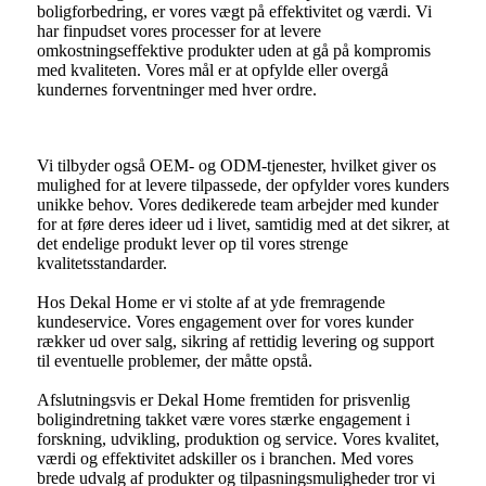
boligforbedring, er vores vægt på effektivitet og værdi. Vi
har finpudset vores processer for at levere
omkostningseffektive produkter uden at gå på kompromis
med kvaliteten. Vores mål er at opfylde eller overgå
kundernes forventninger med hver ordre.
Vi tilbyder også OEM- og ODM-tjenester, hvilket giver os
mulighed for at levere tilpassede, der opfylder vores kunders
unikke behov. Vores dedikerede team arbejder med kunder
for at føre deres ideer ud i livet, samtidig med at det sikrer, at
det endelige produkt lever op til vores strenge
kvalitetsstandarder.
Hos Dekal Home er vi stolte af at yde fremragende
kundeservice. Vores engagement over for vores kunder
rækker ud over salg, sikring af rettidig levering og support
til eventuelle problemer, der måtte opstå.
Afslutningsvis er Dekal Home fremtiden for prisvenlig
boligindretning takket være vores stærke engagement i
forskning, udvikling, produktion og service. Vores kvalitet,
værdi og effektivitet adskiller os i branchen. Med vores
brede udvalg af produkter og tilpasningsmuligheder tror vi