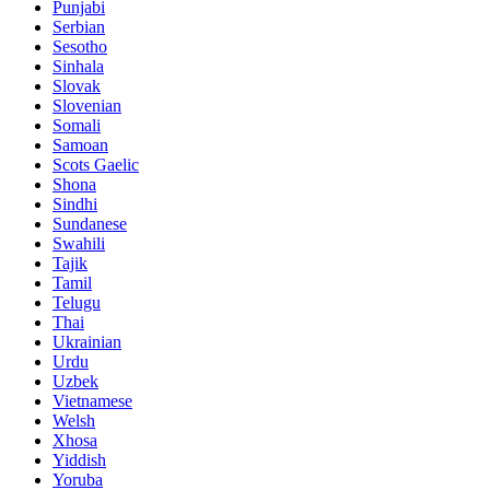
Punjabi
Serbian
Sesotho
Sinhala
Slovak
Slovenian
Somali
Samoan
Scots Gaelic
Shona
Sindhi
Sundanese
Swahili
Tajik
Tamil
Telugu
Thai
Ukrainian
Urdu
Uzbek
Vietnamese
Welsh
Xhosa
Yiddish
Yoruba