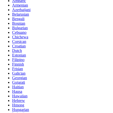
Amharic
Armenian
Azerbaijani
Belarusian
Bengali
Bosnian
Bulgarian
Cebuano
Chichewa
Corsican
Croatian
Dutch
Estonian
Filipino
Finnish
Frisian
Galician
Georgian
Gujarati
Haitian
Hausa
Hawaiian
Hebrew
Hmong
Hungarian