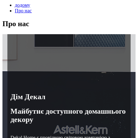
додому
Про нас
Про нас
Дім Декал
Майбутнє доступного домашнього
декору
Dekal Home є провідною світовою компанією з