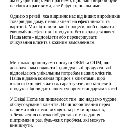
аксесуарів тощо. Ми прагнемо, щоб наші вироби були
не тільки красивими, але й функціональними.
Однією з речей, яка відрізняє нас від інших виробників
товарів для дому, є наш акцент на ефективності та
вартості. Ми відточили наші процеси, щоб надавати
економічно ефективні продукти без шкоди для якості.
Наша мета - відповідати або перевершувати
очікування клієнта з кожним замовленням.
Ми також пропонуємо послуги OEM та ODM, що
дозволяє нам надавати індивідуальні продукти, які
відповідають унікальним потребам наших клієнтів.
Наша віддана команда працює з клієнтами, щоб
втілити їхні ідеї в життя, гарантуючи, що кінцевий
продукт відповідає нашим суворим стандартам якості.
У Dekal Home ми пишаємося тим, що надаємо чудове
обслуговування клієнтів. Наші зобов’язання перед
нашими клієнтами виходять за рамки продажів,
забезпечення своєчасної доставки та надання
підтримки в разі будь-яких проблем, які можуть
виникнути.