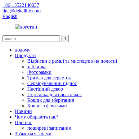
+86-13522140037
tina@dekallife.com
English
додому
Продукти
Відбитки в рамці та мистецтво на полотні
табличка
Фоторамки
Тримач для серветок
Сервірувальний піднос
Настінний декор
Підставка для парасольок
Кошик для зберігання
Кошик з фруктами
Новини
Чому обирають нас?
Про нас
поширені запитання
Зв'яжіться з нами