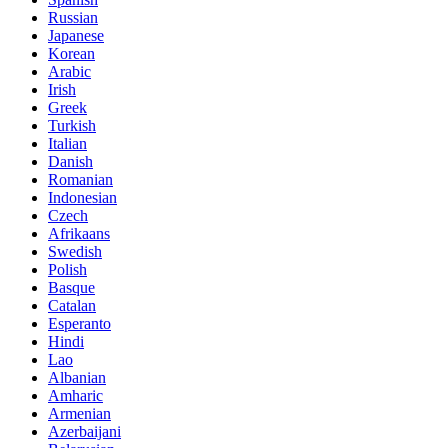
Russian
Japanese
Korean
Arabic
Irish
Greek
Turkish
Italian
Danish
Romanian
Indonesian
Czech
Afrikaans
Swedish
Polish
Basque
Catalan
Esperanto
Hindi
Lao
Albanian
Amharic
Armenian
Azerbaijani