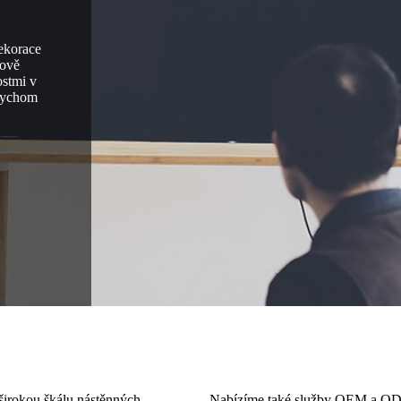
ekorace
nově
ostmi v
abychom
 širokou škálu nástěnných
Nabízíme také služby OEM a ODM,