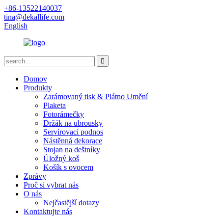
+86-13522140037
tina@dekallife.com
English
Domov
Produkty
Zarámovaný tisk & Plátno Umění
Plaketa
Fotorámečky
Držák na ubrousky
Servírovací podnos
Nástěnná dekorace
Stojan na deštníky
Úložný koš
Košík s ovocem
Zprávy
Proč si vybrat nás
O nás
Nejčastější dotazy
Kontaktujte nás