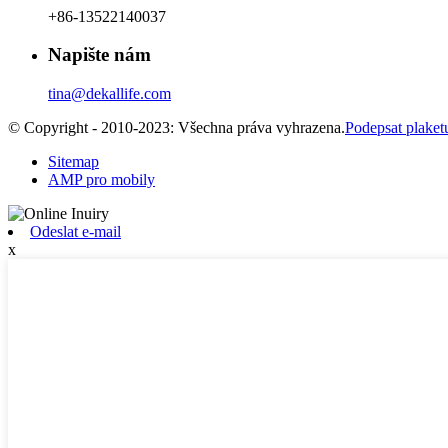
+86-13522140037
Napište nám
tina@dekallife.com
© Copyright - 2010-2023: Všechna práva vyhrazena.
Podepsat plaket
Sitemap
AMP pro mobily
Odeslat e-mail
x