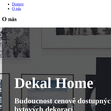
Domov
O nás
O nás
Dekal Home
Budoucnost cenově dostupný
bytových dekorací