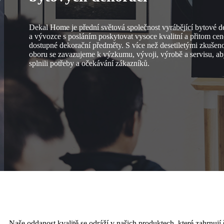
Dekal Home je přední světová společnost vyrábějící bytové d
a vývozce s posláním poskytovat vysoce kvalitní a přitom ce
dostupné dekorační předměty. S více než desetiletými zkušen
oboru se zavazujeme k výzkumu, vývoji, výrobě a servisu, 
splnili potřeby a očekávání zákazníků.
Naše oddanost kvalitě se odráží v našich produktech, které zahrnují