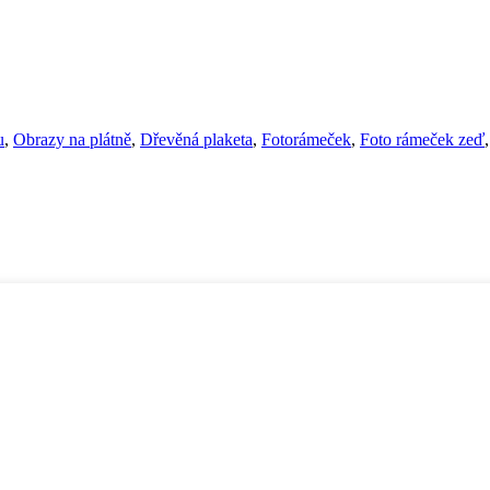
u
,
Obrazy na plátně
,
Dřevěná plaketa
,
Fotorámeček
,
Foto rámeček zeď