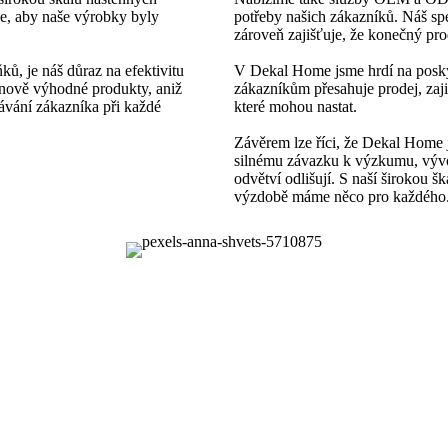
se, aby naše výrobky byly
potřeby našich zákazníků. Náš spe
zároveň zajišťuje, že konečný pro
ků, je náš důraz na efektivitu
V Dekal Home jsme hrdí na posky
enově výhodné produkty, aniž
zákazníkům přesahuje prodej, zaj
ávání zákazníka při každé
které mohou nastat.
Závěrem lze říci, že Dekal Home
silnému závazku k výzkumu, vývoji
odvětví odlišují. S naší širokou 
výzdobě máme něco pro každého