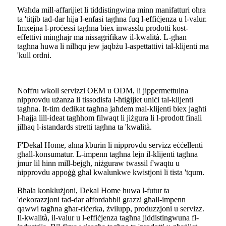
Waħda mill-affarijiet li tiddistingwina minn manifatturi oħra
ta 'titjib tad-dar hija l-enfasi tagħna fuq l-effiċjenza u l-valur.
Imxejna l-proċessi tagħna biex inwasslu prodotti kost-
effettivi mingħajr ma nissagrifikaw il-kwalità. L-għan
tagħna huwa li nilħqu jew jaqbżu l-aspettattivi tal-klijenti ma
'kull ordni.
Noffru wkoll servizzi OEM u ODM, li jippermettulna
nipprovdu użanza li tissodisfa l-ħtiġijiet uniċi tal-klijenti
tagħna. It-tim dedikat tagħna jaħdem mal-klijenti biex jagħti
l-ħajja lill-ideat tagħhom filwaqt li jiżgura li l-prodott finali
jilħaq l-istandards stretti tagħna ta 'kwalità.
F'Dekal Home, aħna kburin li nipprovdu servizz eċċellenti
għall-konsumatur. L-impenn tagħna lejn il-klijenti tagħna
jmur lil hinn mill-bejgħ, niżguraw twassil f'waqtu u
nipprovdu appoġġ għal kwalunkwe kwistjoni li tista 'tqum.
Bħala konklużjoni, Dekal Home huwa l-futur ta
'dekorazzjoni tad-dar affordabbli grazzi għall-impenn
qawwi tagħna għar-riċerka, żvilupp, produzzjoni u servizz.
Il-kwalità, il-valur u l-effiċjenza tagħna jiddistingwuna fl-