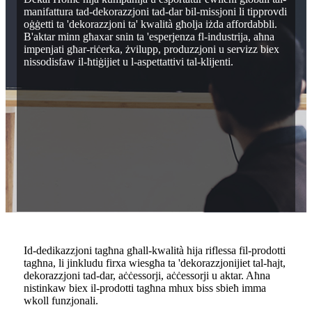
manifattura tad-dekorazzjoni tad-dar bil-missjoni li tipprovdi
oġġetti ta 'dekorazzjoni ta' kwalità għolja iżda affordabbli.
B'aktar minn għaxar snin ta 'esperjenza fl-industrija, aħna
impenjati għar-riċerka, żvilupp, produzzjoni u servizz biex
nissodisfaw il-ħtiġijiet u l-aspettattivi tal-klijenti.
Id-dedikazzjoni tagħna għall-kwalità hija riflessa fil-prodotti
tagħna, li jinkludu firxa wiesgħa ta 'dekorazzjonijiet tal-ħajt,
dekorazzjoni tad-dar, aċċessorji, aċċessorji u aktar. Aħna
nistinkaw biex il-prodotti tagħna mhux biss sbieħ imma
wkoll funzjonali.