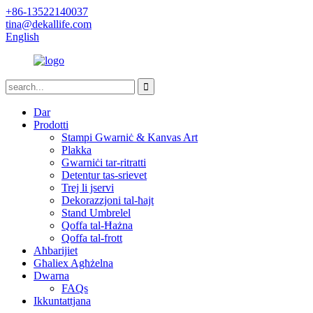
+86-13522140037
tina@dekallife.com
English
Dar
Prodotti
Stampi Gwarniċ & Kanvas Art
Plakka
Gwarniċi tar-ritratti
Detentur tas-srievet
Trej li jservi
Dekorazzjoni tal-ħajt
Stand Umbrelel
Qoffa tal-Ħażna
Qoffa tal-frott
Aħbarijiet
Għaliex Agħżelna
Dwarna
FAQs
Ikkuntattjana