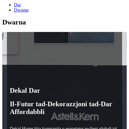
Dar
Dwarna
Dwarna
Dekal Dar
Il-Futur tad-Dekorazzjoni tad-Dar
Affordabbli
Dekal Home hija kumpanija u esportatur ewlieni globali tal-