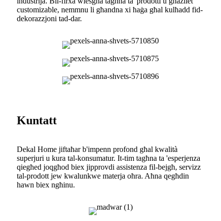
industrija. Bil-firxa wiesgħa tagħna ta 'prodotti u għażliet
customizable, nemmnu li għandna xi ħaġa għal kulħadd fid-
dekorazzjoni tad-dar.
Kuntatt
Dekal Home jiftaħar b'impenn profond għal kwalità
superjuri u kura tal-konsumatur. It-tim tagħna ta 'esperjenza
qiegħed joqgħod biex jipprovdi assistenza fil-bejgħ, servizz
tal-prodott jew kwalunkwe materja oħra. Aħna qegħdin
hawn biex ngħinu.