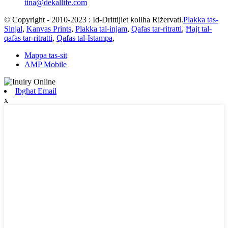
tina@dekallife.com
© Copyright - 2010-2023 : Id-Drittijiet kollha Riżervati.
Plakka tas-
Sinjal
,
Kanvas Prints
,
Plakka tal-injam
,
Qafas tar-ritratti
,
Ħajt tal-
qafas tar-ritratti
,
Qafas tal-Istampa
,
Mappa tas-sit
AMP Mobile
Ibgħat Email
x