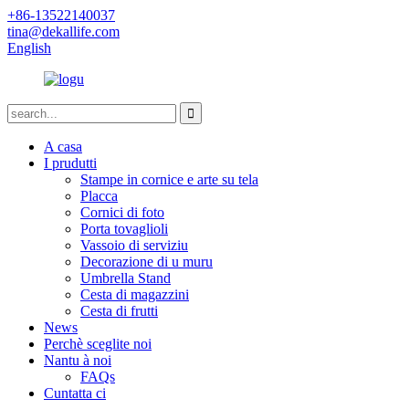
+86-13522140037
tina@dekallife.com
English
A casa
I prudutti
Stampe in cornice e arte su tela
Placca
Cornici di foto
Porta tovaglioli
Vassoio di serviziu
Decorazione di u muru
Umbrella Stand
Cesta di magazzini
Cesta di frutti
News
Perchè sceglite noi
Nantu à noi
FAQs
Cuntatta ci