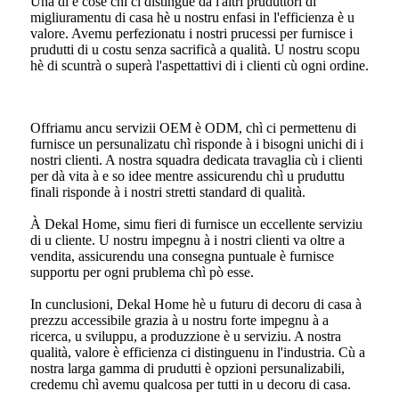
Una di e cose chì ci distingue da l'altri pruduttori di
migliuramentu di casa hè u nostru enfasi in l'efficienza è u
valore. Avemu perfezionatu i nostri prucessi per furnisce i
prudutti di u costu senza sacrificà a qualità. U nostru scopu
hè di scuntrà o superà l'aspettattivi di i clienti cù ogni ordine.
Offriamu ancu servizii OEM è ODM, chì ci permettenu di
furnisce un persunalizatu chì risponde à i bisogni unichi di i
nostri clienti. A nostra squadra dedicata travaglia cù i clienti
per dà vita à e so idee mentre assicurendu chì u pruduttu
finali risponde à i nostri stretti standard di qualità.
À Dekal Home, simu fieri di furnisce un eccellente serviziu
di u cliente. U nostru impegnu à i nostri clienti va oltre a
vendita, assicurendu una consegna puntuale è furnisce
supportu per ogni prublema chì pò esse.
In cunclusioni, Dekal Home hè u futuru di decoru di casa à
prezzu accessibile grazia à u nostru forte impegnu à a
ricerca, u sviluppu, a produzzione è u serviziu. A nostra
qualità, valore è efficienza ci distinguenu in l'industria. Cù a
nostra larga gamma di prudutti è opzioni persunalizabili,
credemu chì avemu qualcosa per tutti in u decoru di casa.