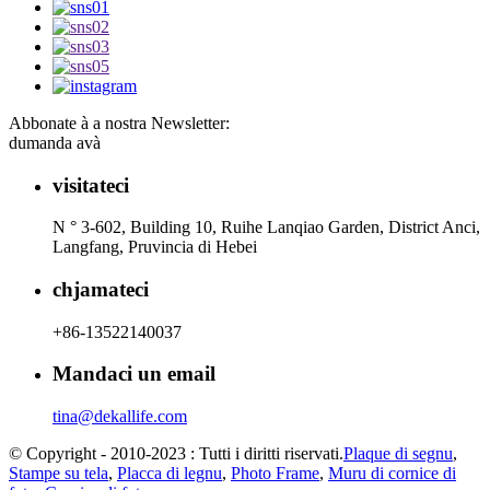
Abbonate à a nostra Newsletter:
dumanda avà
visitateci
N ° 3-602, Building 10, Ruihe Lanqiao Garden, District Anci,
Langfang, Pruvincia di Hebei
chjamateci
+86-13522140037
Mandaci un email
tina@dekallife.com
© Copyright - 2010-2023 : Tutti i diritti riservati.
Plaque di segnu
,
Stampe su tela
,
Placca di legnu
,
Photo Frame
,
Muru di cornice di