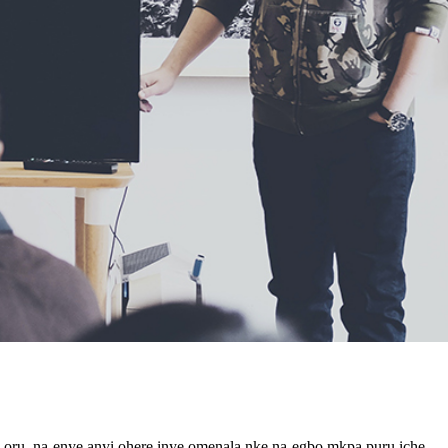
, na-enye anyị ohere ịnye omenala nke na-egbo mkpa pụrụ iche