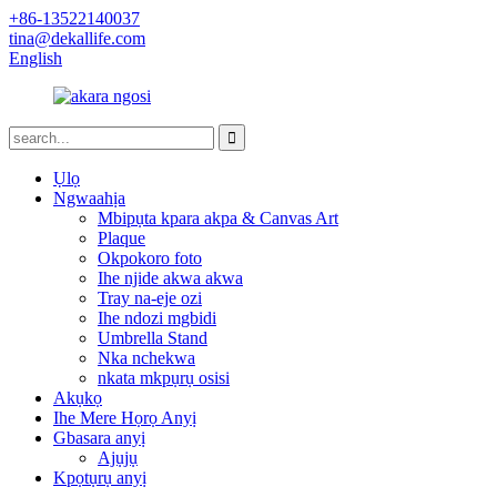
+86-13522140037
tina@dekallife.com
English
Ụlọ
Ngwaahịa
Mbipụta kpara akpa & Canvas Art
Plaque
Okpokoro foto
Ihe njide akwa akwa
Tray na-eje ozi
Ihe ndozi mgbidi
Umbrella Stand
Nka nchekwa
nkata mkpụrụ osisi
Akụkọ
Ihe Mere Họrọ Anyị
Gbasara anyị
Ajụjụ
Kpọtụrụ anyị