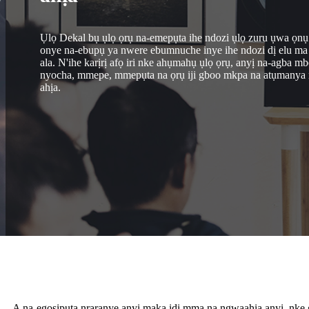
Ụlọ Dekal bụ ụlọ ọrụ na-emepụta ihe ndozi ụlọ zuru ụwa ọnụ
onye na-ebupụ ya nwere ebumnuche inye ihe ndozi dị elu ma
ala. N'ihe karịrị afọ iri nke ahụmahụ ụlọ ọrụ, anyị na-agba m
nyocha, mmepe, mmepụta na ọrụ iji gboo mkpa na atụmanya 
ahịa.
A na-egosipụta nraranye anyị maka ịdị mma na ngwaahịa anyị, nke 