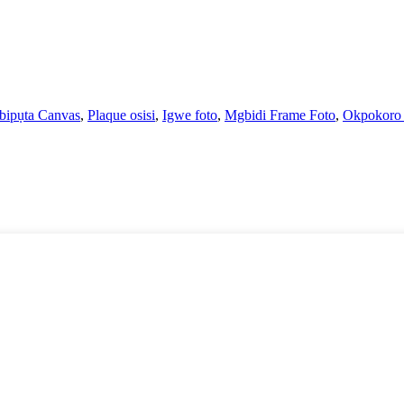
ipụta Canvas
,
Plaque osisi
,
Igwe foto
,
Mgbidi Frame Foto
,
Okpokoro 