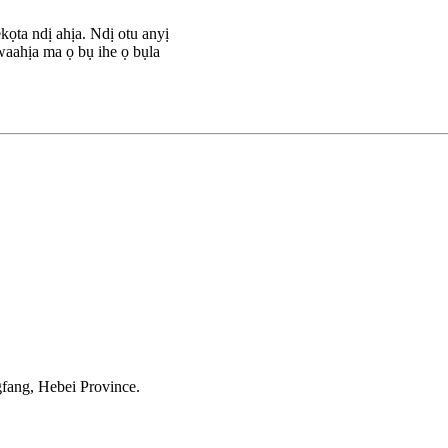
kọta ndị ahịa. Ndị otu anyị
waahịa ma ọ bụ ihe ọ bụla
fang, Hebei Province.