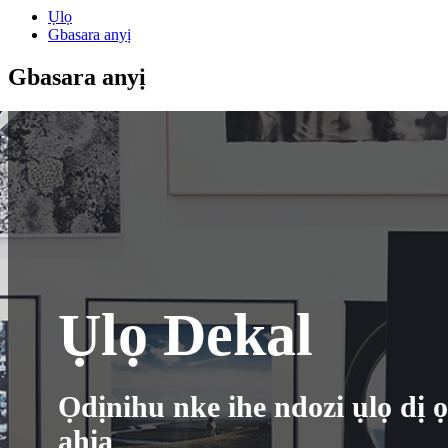
Ụlọ
Gbasara anyị
Gbasara anyị
Ụlọ Dekal
Ọdịnihu nke ihe ndozi ụlọ dị 
ahịa