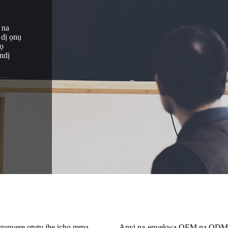
 na
 dị ọnụ
bọ
ndị
gụnyere ọtụtụ ihe ịchọ mma
Anyị na-enyekwa OEM na ODM ọrụ