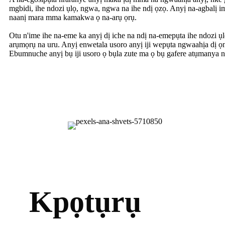
mgbidi, ihe ndozi ụlọ, ngwa, ngwa na ihe ndị ọzọ. Anyị na-agbalị 
naanị mara mma kamakwa ọ na-arụ ọrụ.
Otu n'ime ihe na-eme ka anyị dị iche na ndị na-emepụta ihe ndozi ụl
arụmọrụ na uru. Anyị enwetala usoro anyị iji wepụta ngwaahịa dị ọ
Ebumnuche anyị bụ iji usoro ọ bụla zute ma ọ bụ gafere atụmanya n
Kpọtụrụ