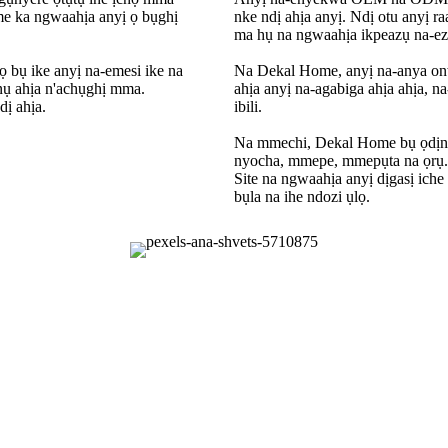
ime ka ngwaahịa anyị ọ bụghị
nke ndị ahịa anyị. Ndị otu anyị r
ma hụ na ngwaahịa ikpeazụ na-ezu
ọ bụ ike anyị na-emesi ike na
Na Dekal Home, anyị na-anya onw
nụ ahịa n'achụghị mma.
ahịa anyị na-agabiga ahịa ahịa,
dị ahịa.
ibili.
Na mmechi, Dekal Home bụ ọdịnihu
nyocha, mmepe, mmepụta na ọrụ. À
Site na ngwaahịa anyị dịgasị ich
bụla na ihe ndozi ụlọ.