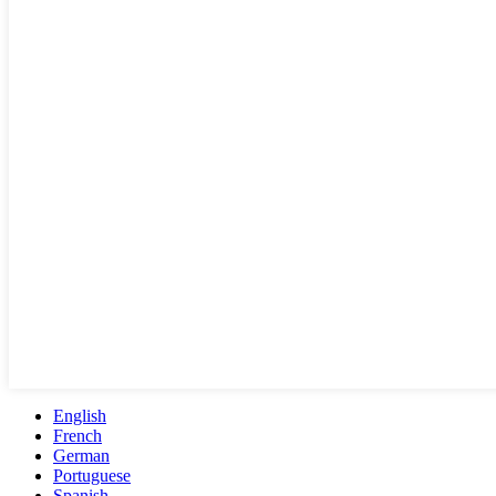
English
French
German
Portuguese
Spanish