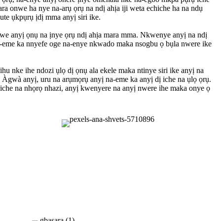
aara onwe ha nye na-arụ ọrụ na ndị ahịa iji weta echiche ha na ndụ
te ụkpụrụ ịdị mma anyị siri ike.
e anyị ọnụ na ịnye ọrụ ndị ahịa mara mma. Nkwenye anyị na ndị
 na-eme ka nnyefe oge na-enye nkwado maka nsogbu ọ bụla nwere ike
 nke ihe ndozi ụlọ dị ọnụ ala ekele maka ntinye siri ike anyị na
gwà anyị, uru na arụmọrụ anyị na-eme ka anyị dị iche na ụlọ ọrụ.
e iche na nhọrọ nhazi, anyị kwenyere na anyị nwere ihe maka onye ọ