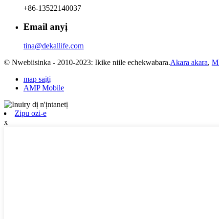
+86-13522140037
Email anyị
tina@dekallife.com
© Nwebiisinka - 2010-2023: Ikike niile echekwabara.
Akara akara
,
Mb
map saịtị
AMP Mobile
Zipu ozi-e
x