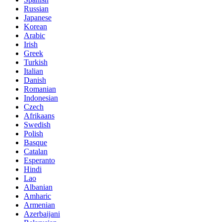
Russian
Japanese
Korean
Arabic
Irish
Greek
Turkish
Italian
Danish
Romanian
Indonesian
Czech
Afrikaans
Swedish
Polish
Basque
Catalan
Esperanto
Hindi
Lao
Albanian
Amharic
Armenian
Azerbaijani