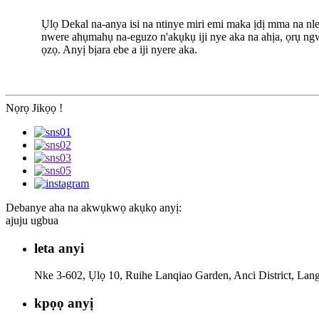
Ụlọ Dekal na-anya isi na ntinye miri emi maka ịdị mma na nle
nwere ahụmahụ na-eguzo n'akụkụ iji nye aka na ahịa, ọrụ ng
ọzọ. Anyị bịara ebe a iji nyere aka.
Nọrọ Jikọọ !
Debanye aha na akwụkwọ akụkọ anyị:
ajuju ugbua
leta anyi
Nke 3-602, Ụlọ 10, Ruihe Lanqiao Garden, Anci District, Lang
kpọọ anyị