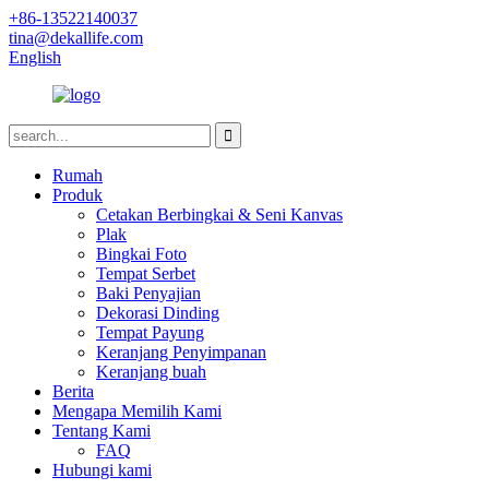
+86-13522140037
tina@dekallife.com
English
Rumah
Produk
Cetakan Berbingkai & Seni Kanvas
Plak
Bingkai Foto
Tempat Serbet
Baki Penyajian
Dekorasi Dinding
Tempat Payung
Keranjang Penyimpanan
Keranjang buah
Berita
Mengapa Memilih Kami
Tentang Kami
FAQ
Hubungi kami