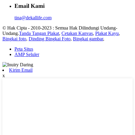
Email Kami
tina@dekallife.com
© Hak Cipta - 2010-2023 : Semua Hak Dilindungi Undang-
Undang.
Tanda Tangan Plakat
,
Cetakan Kanvas
,
Plakat Kayu
,
Bingkai foto
,
Dinding Bingkai Foto
,
Bingkai gambar
,
Peta Situs
AMP Seluler
Kirim Email
x