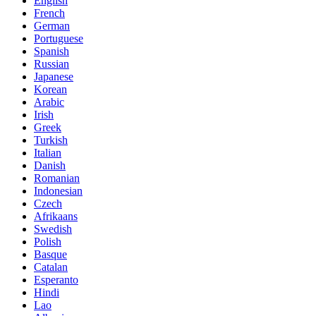
English
French
German
Portuguese
Spanish
Russian
Japanese
Korean
Arabic
Irish
Greek
Turkish
Italian
Danish
Romanian
Indonesian
Czech
Afrikaans
Swedish
Polish
Basque
Catalan
Esperanto
Hindi
Lao