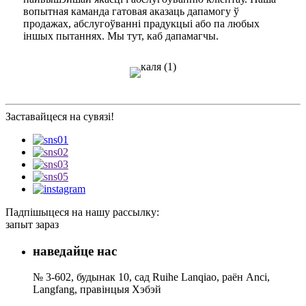
вопытная каманда гатовая аказаць дапамогу ў
продажах, абслугоўванні прадукцыі або па любых
іншых пытаннях. Мы тут, каб дапамагчы.
Заставайцеся на сувязі!
Падпішыцеся на нашу рассылку:
запыт зараз
наведайце нас
№ 3-602, будынак 10, сад Ruihe Lanqiao, раён Anci,
Langfang, правінцыя Хэбэй