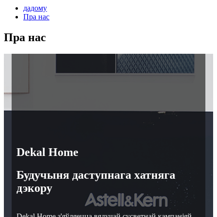
дадому
Пра нас
Пра нас
Dekal Home
Будучыня даступнага хатняга
дэкору
Dekal Home з'яўляецца вядучай сусветнай кампаніяй