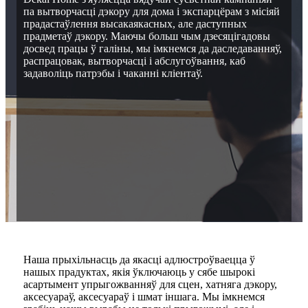
па вытворчасці дэкору для дома і экспарцёрам з місіяй
прадастаўлення высакаякасных, але даступных
прадметаў дэкору. Маючы больш чым дзесяцігадовы
досвед працы ў галіны, мы імкнемся да даследаванняў,
распрацовак, вытворчасці і абслугоўвання, каб
задаволіць патрэбы і чаканні кліентаў.
Наша прыхільнасць да якасці адлюстроўваецца ў
нашых прадуктах, якія ўключаюць у сябе шырокі
асартымент упрыгожванняў для сцен, хатняга дэкору,
аксесуараў, аксесуараў і шмат іншага. Мы імкнемся