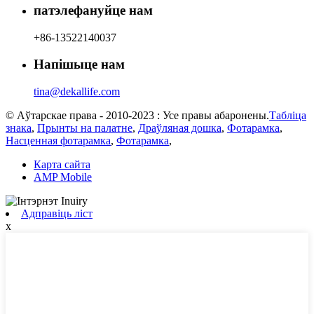
патэлефануйце нам
+86-13522140037
Напішыце нам
tina@dekallife.com
© Аўтарскае права - 2010-2023 : Усе правы абаронены.
Табліца
знака
,
Прынты на палатне
,
Драўляная дошка
,
Фотарамка
,
Насценная фотарамка
,
Фотарамка
,
Карта сайта
AMP Mobile
Адправіць ліст
x