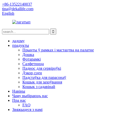
+86-13522140037
tina@dekallife.com
English
дадому
прадукты
Прынты ў рамках і мастацтва на палатне
Дошка
Фотарамкі
Салфетница
Паднос для сервіроўкі
Дэкор сцен
Падстаўка для парасонаў
Кошык для захоўвання
Кошык з садавінай
Навіны
Чаму выбіраюць нас
Пра нас
FAQ
Звяжыцеся з намі