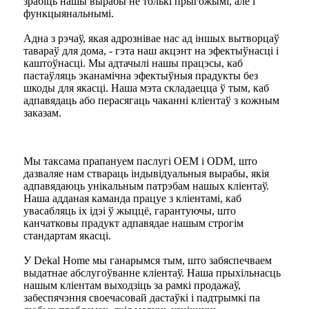
зрабіць нашы вырабы не толькі прыгожымі, але і
функцыянальнымі.
Адна з рэчаў, якая адрознівае нас ад іншых вытворцаў
тавараў для дома, - гэта наш акцэнт на эфектыўнасці і
каштоўнасці. Мы адтачылі нашы працэсы, каб
пастаўляць эканамічна эфектыўныя прадукты без
шкоды для якасці. Наша мэта складаецца ў тым, каб
адпавядаць або перасягаць чаканні кліентаў з кожным
заказам.
Мы таксама прапануем паслугі OEM і ODM, што
дазваляе нам ствараць індывідуальныя вырабы, якія
адпавядаюць унікальным патрэбам нашых кліентаў.
Наша адданая каманда працуе з кліентамі, каб
увасабляць іх ідэі ў жыццё, гарантуючы, што
канчатковы прадукт адпавядае нашым строгім
стандартам якасці.
У Dekal Home мы ганарымся тым, што забяспечваем
выдатнае абслугоўванне кліентаў. Наша прыхільнасць
нашым кліентам выходзіць за рамкі продажаў,
забеспячэння своечасовай дастаўкі і падтрымкі па