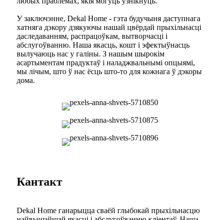
любых праблемах, якія могуць узнікнуць.
У заключэнне, Dekal Home - гэта будучыня даступнага
хатняга дэкору дзякуючы нашай цвёрдай прыхільнасці
даследаванням, распрацоўкам, вытворчасці і
абслугоўванню. Наша якасць, кошт і эфектыўнасць
вылучаюць нас у галіны. З нашым шырокім
асартыментам прадуктаў і наладжвальнымі опцыямі,
мы лічым, што ў нас ёсць што-то для кожнага ў дэкоры
дома.
Кантакт
Dekal Home ганарыцца сваёй глыбокай прыхільнасцю
найвышэйшай якасці і абслугоўванню кліентаў. Наша