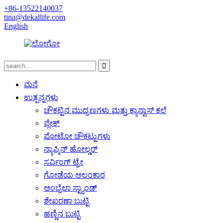
+86-13522140037
tina@dekallife.com
English
ಮನೆ
ಉತ್ಪನ್ನಗಳು
ಚೌಕಟ್ಟಿನ ಮುದ್ರಣಗಳು ಮತ್ತು ಕ್ಯಾನ್ವಾಸ್ ಕಲೆ
ಪ್ಲೇಕ್
ಫೋಟೋ ಚೌಕಟ್ಟುಗಳು
ನ್ಯಾಪ್ಕಿನ್ ಹೋಲ್ಡರ್
ಸರ್ವಿಂಗ್ ಟ್ರೇ
ಗೋಡೆಯ ಅಲಂಕಾರ
ಅಂಬ್ರೆಲಾ ಸ್ಟ್ಯಾಂಡ್
ಶೇಖರಣಾ ಬುಟ್ಟಿ
ಹಣ್ಣಿನ ಬುಟ್ಟಿ