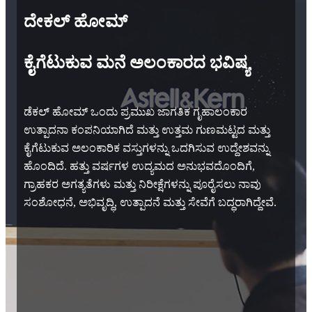
ದೇಕಲ್ ಹೋಮ್
ಕೈಗೆಟುಕುವ ಮನೆ ಅಲಂಕಾರದ ಭವಿಷ್ಯ
ಡೆಕಲ್ ಹೋಮ್ ಒಂದು ಪ್ರಮುಖ ಜಾಗತಿಕ ಗೃಹಾಲಂಕಾರ
ಉತ್ಪಾದನಾ ಕಂಪನಿಯಾಗಿದೆ ಮತ್ತು ಉತ್ತಮ ಗುಣಮಟ್ಟದ ಮತ್ತು
ಕೈಗೆಟುಕುವ ಅಲಂಕಾರಿಕ ವಸ್ತುಗಳನ್ನು ಒದಗಿಸುವ ಉದ್ದೇಶವನ್ನು
ಹೊಂದಿದೆ. ಹತ್ತು ವರ್ಷಗಳ ಉದ್ಯಮದ ಅನುಭವದೊಂದಿಗೆ,
ಗ್ರಾಹಕರ ಅಗತ್ಯತೆಗಳು ಮತ್ತು ನಿರೀಕ್ಷೆಗಳನ್ನು ಪೂರೈಸಲು ನಾವು
ಸಂಶೋಧನೆ, ಅಭಿವೃದ್ಧಿ, ಉತ್ಪಾದನೆ ಮತ್ತು ಸೇವೆಗೆ ಬದ್ಧರಾಗಿದ್ದೇವೆ.