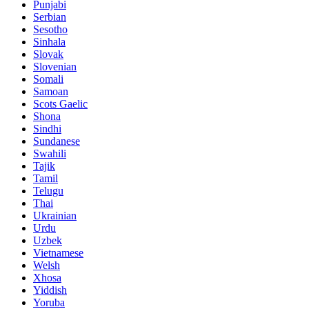
Punjabi
Serbian
Sesotho
Sinhala
Slovak
Slovenian
Somali
Samoan
Scots Gaelic
Shona
Sindhi
Sundanese
Swahili
Tajik
Tamil
Telugu
Thai
Ukrainian
Urdu
Uzbek
Vietnamese
Welsh
Xhosa
Yiddish
Yoruba