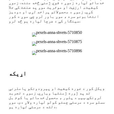
خدماتو لپاره زموږ د قوي ژمنې څخه مننه. زموږ
کیفیت، ارزښت او موثریت موږ په صنعت کې جلا
کړي. زموږ د محصولاتو پراخه لړۍ او دودیز
انتخابونو سره ، موږ باور لرو چې موږ د کور
سینګار کې د هرچا لپاره یو څه لرو.
اړیکه
ډیکل کور د غوره کیفیت او پیرودونکو پاملرنې
ته په ژوره ژمنتیا ویاړي. زموږ د تجربه
لرونکي ټیم د پلور ، محصول خدماتو یا کوم بل
مسلو سره د مرستې چمتو کولو لپاره ولاړ دی. موږ
دلته د مرستې لپاره یو.