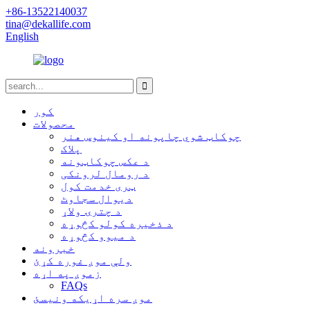
+86-13522140037
tina@dekallife.com
English
کور
محصولات
چوکاټ شوي چاپونه او کینوس هنر
پلاک
د عکس چوکاټونه
د رومال لرونکی
ټری خدمت کول
دیوال سجاوٹ
د چترۍ ولاړ
د ذخیره کولو کڅوړه
د میوو کڅوړه
خبرونه
ولې موږ غوره کړئ
زموږ په اړه
FAQs
موږ سره اړیکه ونیسئ