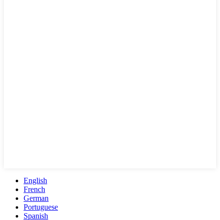
English
French
German
Portuguese
Spanish