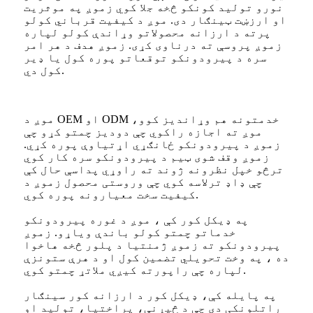
نورو تولید کونکو څخه جلا کوي زموږ په موثریت
او ارزښت ټینګار دی. موږ د کیفیت قرباني کولو
پرته د ارزانه محصولاتو وړاندې کولو لپاره
زموږ پروسې ته درناوی کړی. زموږ هدف د هر امر
سره د پیرودونکو توقعاتو پوره کول یا ډیر
کول دي.
موږ د OEM او ODM خدمتونه هم وړاندیز کوو،
موږ ته اجازه راکوي چې دودیز چمتو کړو چې
زموږ د پیرودونکو ځانګړي اړتیاوې پوره کړي.
زموږ وقف شوی ټیم د پیرودونکو سره کار کوي
ترڅو خپل نظرونه ژوند ته راوړي پداسې حال کې
چې ډاډ ترلاسه کوي چې وروستی محصول زموږ د
کیفیت سخت معیارونه پوره کوي.
په ډیکل کور کې ، موږ د غوره پیرودونکو
خدماتو چمتو کولو باندې ویاړو. زموږ
پیرودونکو ته زموږ ژمنتیا د پلور څخه هاخوا
ده ، په وخت تحویلي تضمین کول او د هرې ستونزې
لپاره چې راپورته کیږي ملاتړ چمتو کوي.
په پایله کې، ډیکل کور د ارزانه کور سینګار
راتلونکی دی چې د څیړنې، پراختیا، تولید او