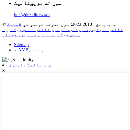
موږ ته بریښنالیک
tina@dekallife.com
© د چاپ حق - 2010-2023: ټول حقونه خوندي دي.
لاسلیک
تخته
,
د کینوس چاپونه
,
د لرګیو تخته
,
د عکس چوکاټ
,
د
,
عکس چوکاټ دیوال
,
د انځور چوکاټ
Sitemap
د AMP موبایل
بریښنالیک واستوئ
x