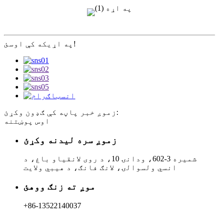
په اړیکه کې اوسئ!
زموږ خبر پاڼه کې ګډون وکړئ:
اوس پوښتنه
زموږ سره لیدنه وکړئ
شمیره 3-602، ودانۍ 10، د روی لانقیاو باغ، د
انسي ولسوالۍ، لانګ فانګ، د هیبي ولایت
موږ ته زنګ ووهئ
+86-13522140037