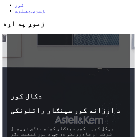
کور
زموږ په اړه
زموږ په اړه
دکال کور
د ارزانه کور سینګار راتلونکی
ډیکل کور د کور سینګار کولو مخکښ نړیوال
شرکت او صادرونکی دی چې د لوړ کیفیت مګر