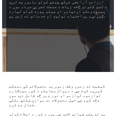
ارزانه آرائشی توکي چمتو کولو ماموریت لري.
د لسو کلونو څخه زیات د صنعت تجربې سره، موږ د
پیرودونکو اړتیاوو او هیلو پوره کولو لپاره
څیړنې، پراختیا، تولید او خدماتو ته ژمن یو.
کیفیت ته زموږ وقف زموږ په محصولاتو کې منعکس
کیږي، کوم چې د دیوال سجاوٹ، د کور سینګار،
لوازمو، لوازمو او نور ډیر څه شامل دي. موږ
هڅه کوو چې خپل محصولات نه یوازې ښکلي بلکې
فعال هم کړو.
یو له هغه شیانو څخه چې موږ د کور د اصلاح کولو