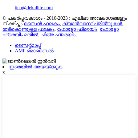
tina@dekallife.com
© പകർപ്പവകാശം - 2010-2023 : എല്ലാ അവകാശങ്ങളും
നിക്ഷിപ്തം.
സൈൻ ഫലകം
,
ക്യാൻവാസ് പ്രിൻ്റുകൾ
,
തടികൊണ്ടുള്ള ഫലകം
,
ഫോട്ടോ ഫ്രെയിം
,
ഫോട്ടോ
ഫ്രെയിം മതിൽ
,
ചിത്ര ഫ്രെയിം
,
സൈറ്റ്മാപ്പ്
AMP മൊബൈൽ
ഇമെയിൽ അയയ്ക്കുക
x