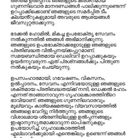
അന്തിമ ഉൽപ്പന്നം ഞങ്ങളുടെ കർശനമായ
ഗുണനിലവാര മാനദണ്ഡങ്ങൾ പാലിക്കുന്നുണ്ടെന്ന്
ഉറപ്പാക്കിക്കൊണ്ട് ഞങ്ങളുടെ സമർപ്പിത ടീം
ക്ലയൻ്റുകളുമായി അവരുടെ ആശയങ്ങൾ
ജീവസുറ്റതാക്കുന്നു.
ദേക്കൽ ഹോമിൽ, മികച്ച ഉപഭോക്തൃ സേവനം
നൽകുന്നതിൽ ഞങ്ങൾ അഭിമാനിക്കുന്നു.
ഞങ്ങളുടെ ഉപഭോക്താക്കളോടുള്ള ഞങ്ങളുടെ
പ്രതിബദ്ധത വിൽപ്പനയ്‌ക്കപ്പുറമാണ്,
സമയബന്ധിതമായ ഡെലിവറി ഉറപ്പാക്കുകയും
ഉയർന്നുവരുന്ന ഏത് പ്രശ്‌നങ്ങൾക്കും പിന്തുണ
നൽകുകയും ചെയ്യുന്നു.
ഉപസംഹാരമായി, ഗവേഷണം, വികസനം,
ഉൽപ്പാദനം, സേവനം എന്നിവയോടുള്ള ഞങ്ങളുടെ
ശക്തമായ പ്രതിബദ്ധതയ്ക്ക് നന്ദി, ഡെക്കൽ ഹോം
എന്നത് താങ്ങാനാവുന്ന ഗൃഹാലങ്കാരത്തിൻ്റെ
ഭാവിയാണ്. ഞങ്ങളുടെ ഗുണനിലവാരവും
മൂല്യവും കാര്യക്ഷമതയും വ്യവസായത്തിൽ
ഞങ്ങളെ വേറിട്ടു നിർത്തുന്നു. ഞങ്ങളുടെ
വിശാലമായ ശ്രേണിയിലുള്ള ഉൽപ്പന്നങ്ങളും
ഇഷ്ടാനുസൃതമാക്കാവുന്ന ഓപ്ഷനുകളും
ഉപയോഗിച്ച്, ഗൃഹാലങ്കാരത്തിൽ
എല്ലാവർക്കുമായി എന്തെങ്കിലും ഉണ്ടെന്ന് ഞങ്ങൾ