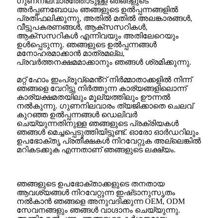
ഗുണനിലവാരത്തോടുള്ള ഞങ്ങളുടെ
അർപ്പണബോധം ഞങ്ങളുടെ ഉൽപ്പന്നങ്ങളിൽ
പ്രതിഫലിക്കുന്നു, അതിൽ മതിൽ അലങ്കാരങ്ങൾ,
വീട്ടുപകരണങ്ങൾ, ആക്സസറികൾ,
ആക്സസറികൾ എന്നിവയും അതിലേറെയും
ഉൾപ്പെടുന്നു. ഞങ്ങളുടെ ഉൽപ്പന്നങ്ങൾ
മനോഹരമാക്കാൻ മാത്രമല്ല,
പ്രവർത്തനക്ഷമമാക്കാനും ഞങ്ങൾ ശ്രമിക്കുന്നു.
മറ്റ് ഹോം ഇംപ്രൂവ്‌മെൻ്റ് നിർമ്മാതാക്കളിൽ നിന്ന്
ഞങ്ങളെ വേറിട്ടു നിർത്തുന്ന കാര്യങ്ങളിലൊന്ന്
കാര്യക്ഷമതയിലും മൂല്യത്തിലും ഊന്നൽ
നൽകുന്നു. ഗുണനിലവാരം ത്യജിക്കാതെ ചെലവ്
കുറഞ്ഞ ഉൽപ്പന്നങ്ങൾ ഡെലിവർ
ചെയ്യുന്നതിനുള്ള ഞങ്ങളുടെ പ്രക്രിയകൾ
ഞങ്ങൾ മെച്ചപ്പെടുത്തിയിട്ടുണ്ട്. ഓരോ ഓർഡറിലും
ഉപഭോക്തൃ പ്രതീക്ഷകൾ നിറവേറ്റുക അല്ലെങ്കിൽ
മറികടക്കുക എന്നതാണ് ഞങ്ങളുടെ ലക്ഷ്യം.
ഞങ്ങളുടെ ഉപഭോക്താക്കളുടെ തനതായ
ആവശ്യങ്ങൾ നിറവേറ്റുന്ന ഇഷ്‌ടാനുസൃതം
നൽകാൻ ഞങ്ങളെ അനുവദിക്കുന്ന OEM, ODM
സേവനങ്ങളും ഞങ്ങൾ വാഗ്ദാനം ചെയ്യുന്നു.