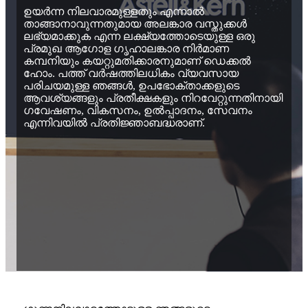
ഉയർന്ന നിലവാരമുള്ളതും എന്നാൽ
താങ്ങാനാവുന്നതുമായ അലങ്കാര വസ്തുക്കൾ
ലഭ്യമാക്കുക എന്ന ലക്ഷ്യത്തോടെയുള്ള ഒരു
പ്രമുഖ ആഗോള ഗൃഹാലങ്കാര നിർമാണ
കമ്പനിയും കയറ്റുമതിക്കാരനുമാണ് ഡെക്കൽ
ഹോം. പത്ത് വർഷത്തിലധികം വ്യവസായ
പരിചയമുള്ള ഞങ്ങൾ, ഉപഭോക്താക്കളുടെ
ആവശ്യങ്ങളും പ്രതീക്ഷകളും നിറവേറ്റുന്നതിനായി
ഗവേഷണം, വികസനം, ഉൽപ്പാദനം, സേവനം
എന്നിവയിൽ പ്രതിജ്ഞാബദ്ധരാണ്.