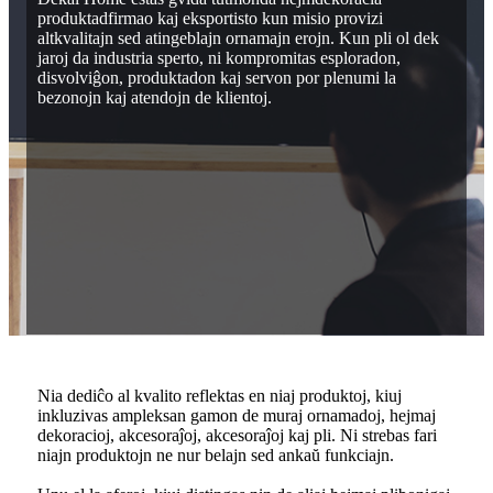
produktadfirmao kaj eksportisto kun misio provizi
altkvalitajn sed atingeblajn ornamajn erojn. Kun pli ol dek
jaroj da industria sperto, ni kompromitas esploradon,
disvolviĝon, produktadon kaj servon por plenumi la
bezonojn kaj atendojn de klientoj.
Nia dediĉo al kvalito reflektas en niaj produktoj, kiuj
inkluzivas ampleksan gamon de muraj ornamadoj, hejmaj
dekoracioj, akcesoraĵoj, akcesoraĵoj kaj pli. Ni strebas fari
niajn produktojn ne nur belajn sed ankaŭ funkciajn.