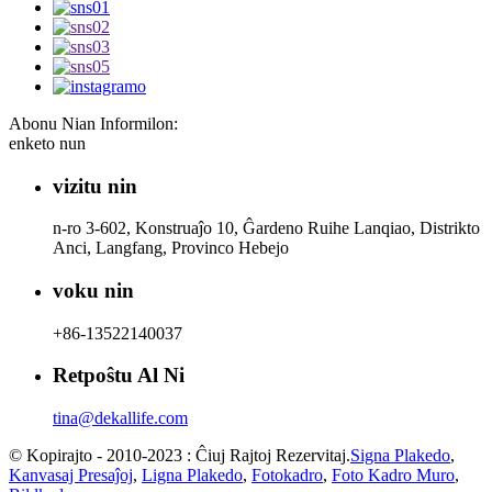
Abonu Nian Informilon:
enketo nun
vizitu nin
n-ro 3-602, Konstruaĵo 10, Ĝardeno Ruihe Lanqiao, Distrikto
Anci, Langfang, Provinco Hebejo
voku nin
+86-13522140037
Retpoŝtu Al Ni
tina@dekallife.com
© Kopirajto - 2010-2023 : Ĉiuj Rajtoj Rezervitaj.
Signa Plakedo
,
Kanvasaj Presaĵoj
,
Ligna Plakedo
,
Fotokadro
,
Foto Kadro Muro
,