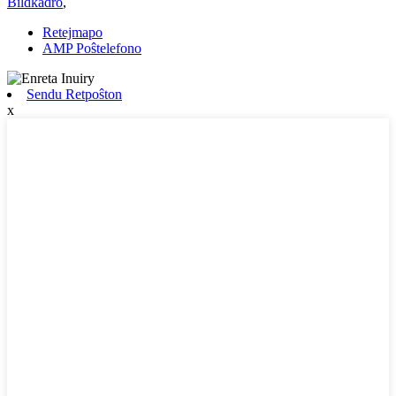
Bildkadro
,
Retejmapo
AMP Poŝtelefono
Sendu Retpoŝton
x