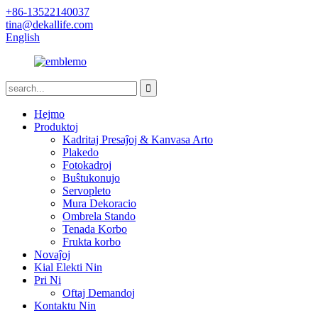
+86-13522140037
tina@dekallife.com
English
Hejmo
Produktoj
Kadritaj Presaĵoj & Kanvasa Arto
Plakedo
Fotokadroj
Buŝtukonujo
Servopleto
Mura Dekoracio
Ombrela Stando
Tenada Korbo
Frukta korbo
Novaĵoj
Kial Elekti Nin
Pri Ni
Oftaj Demandoj
Kontaktu Nin