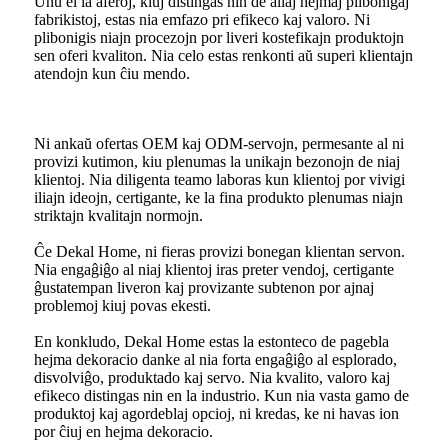
Unu el la aferoj, kiuj distingas nin de aliaj hejmaj plibonigaj
fabrikistoj, estas nia emfazo pri efikeco kaj valoro. Ni
plibonigis niajn procezojn por liveri kostefikajn produktojn
sen oferi kvaliton. Nia celo estas renkonti aŭ superi klientajn
atendojn kun ĉiu mendo.
Ni ankaŭ ofertas OEM kaj ODM-servojn, permesante al ni
provizi kutimon, kiu plenumas la unikajn bezonojn de niaj
klientoj. Nia diligenta teamo laboras kun klientoj por vivigi
iliajn ideojn, certigante, ke la fina produkto plenumas niajn
striktajn kvalitajn normojn.
Ĉe Dekal Home, ni fieras provizi bonegan klientan servon.
Nia engaĝiĝo al niaj klientoj iras preter vendoj, certigante
ĝustatempan liveron kaj provizante subtenon por ajnaj
problemoj kiuj povas ekesti.
En konkludo, Dekal Home estas la estonteco de pagebla
hejma dekoracio danke al nia forta engaĝiĝo al esplorado,
disvolviĝo, produktado kaj servo. Nia kvalito, valoro kaj
efikeco distingas nin en la industrio. Kun nia vasta gamo de
produktoj kaj agordeblaj opcioj, ni kredas, ke ni havas ion
por ĉiuj en hejma dekoracio.