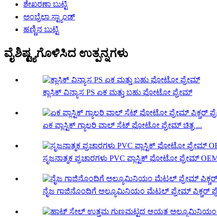
ಶೇಖರಣಾ ಬುಟ್ಟಿ
ಅಂಬ್ರೆಲಾ ಸ್ಟ್ಯಾಂಡ್
ಹಣ್ಣಿನ ಬುಟ್ಟಿ
ವೈಶಿಷ್ಟ್ಯಗೊಳಿಸಿದ ಉತ್ಪನ್ನಗಳು
ಕ್ಲಾಸಿಕ್ ವಿನ್ಯಾಸ PS ಏಕ ಮತ್ತು ಬಹು ಫೋಟೋ ಫ್ರೇಮ್
ಏಕ ಪ್ಲಾಸ್ಟಿಕ್ ಗ್ಯಾಲರಿ ವಾಲ್ ಸೆಟ್ ಫೋಟೋ ಫ್ರೇಮ್ ಚಿತ್ರ ...
ಸೃಜನಾತ್ಮಕ ಪ್ರಚಾರಗಳು PVC ಪ್ಲಾಸ್ಟಿಕ್ ಫೋಟೋ ಫ್ರೇಮ್ OEM ಉ
ನೈಜ ಗಾಜಿನೊಂದಿಗೆ ಅಲ್ಯೂಮಿನಿಯಂ ಮೆಟಲ್ ಫ್ರೇಮ್ ಪಿಕ್ಚರ್ ಫ