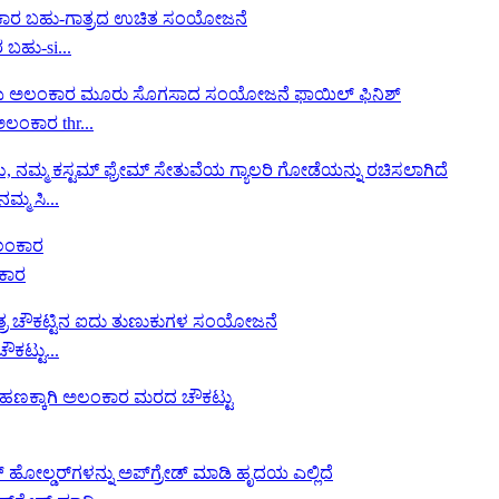
ಬಹು-si...
ಂಕಾರ thr...
್ಮ ಸಿ...
ಂಕಾರ
ಕಟ್ಟು...