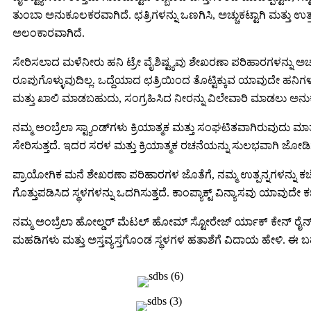
ತುಂಬಾ ಅನುಕೂಲಕರವಾಗಿದೆ. ಛತ್ರಿಗಳನ್ನು ಒಣಗಿಸಿ, ಅಚ್ಚುಕಟ್ಟಾಗಿ ಮತ್ತು 
ಅಲಂಕಾರವಾಗಿದೆ.
ಸೇರಿಸಲಾದ ಮಳೆನೀರು ಹನಿ ಟ್ರೇ ವೈಶಿಷ್ಟ್ಯವು ಶೇಖರಣಾ ಪರಿಹಾರಗಳನ್ನು ಅಚ್
ರೂಪುಗೊಳ್ಳುವುದಿಲ್ಲ. ಒದ್ದೆಯಾದ ಛತ್ರಿಯಿಂದ ತೊಟ್ಟಿಕ್ಕುವ ಯಾವುದೇ ಹನಿಗ
ಮತ್ತು ಖಾಲಿ ಮಾಡಬಹುದು, ಸಂಗ್ರಹಿಸಿದ ನೀರನ್ನು ವಿಲೇವಾರಿ ಮಾಡಲು ಅನುಕ
ನಮ್ಮ ಅಂಬ್ರೆಲಾ ಸ್ಟ್ಯಾಂಡ್‌ಗಳು ಕ್ರಿಯಾತ್ಮಕ ಮತ್ತು ಸಂಘಟಿತವಾಗಿರುವುದು ಮ
ಸೇರಿಸುತ್ತದೆ. ಇದರ ಸರಳ ಮತ್ತು ಕ್ರಿಯಾತ್ಮಕ ರಚನೆಯನ್ನು ಸುಲಭವಾಗಿ 
ಪ್ರಾಯೋಗಿಕ ಮನೆ ಶೇಖರಣಾ ಪರಿಹಾರಗಳ ಜೊತೆಗೆ, ನಮ್ಮ ಉತ್ಪನ್ನಗಳನ್ನು ಕಚೇರಿ 
ಗೊತ್ತುಪಡಿಸಿದ ಸ್ಥಳಗಳನ್ನು ಒದಗಿಸುತ್ತದೆ. ಕಾಂಪ್ಯಾಕ್ಟ್ ವಿನ್ಯಾಸವು ಯಾವುದೇ ಕ
ನಮ್ಮ ಅಂಬ್ರೆಲಾ ಹೋಲ್ಡರ್ ಮೆಟಲ್ ಹೋಮ್ ಸ್ಟೋರೇಜ್ ರ್ಯಾಕ್ ಕೇನ್ ರೈನ್ ಡ್
ಮಹಡಿಗಳು ಮತ್ತು ಅಸ್ತವ್ಯಸ್ತಗೊಂಡ ಸ್ಥಳಗಳ ಹತಾಶೆಗೆ ವಿದಾಯ ಹೇಳಿ. ಈ ಬಹು