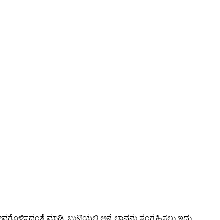
ವಗೊಳಿಸದಂತೆ ಮಾಡಿ. ಬುಟ್ಟಿಯಲ್ಲಿ ಅನ್ಬ್ರೆಲ್ಲಾವನ್ನು ಸಂಗ್ರಹಿಸಲು ಇದು