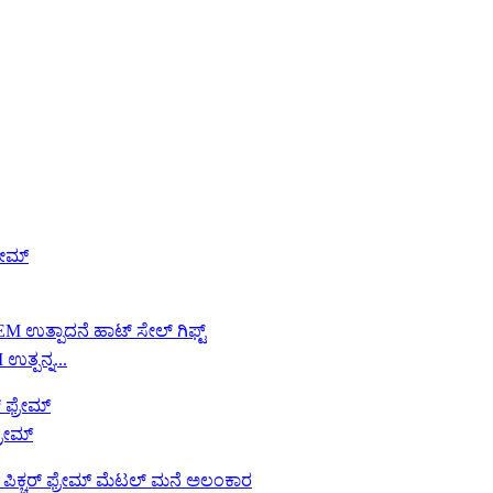
ತ್ಪನ್ನ...
್ರೇಮ್