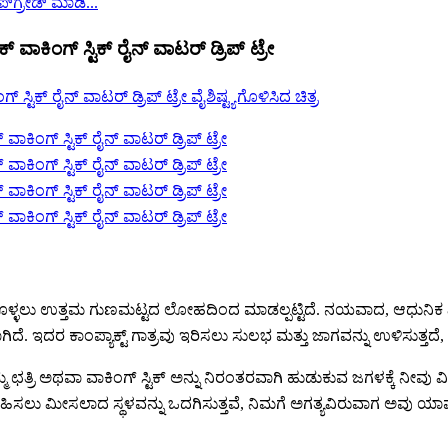
ಪ್‌ಗ್ರೇಡ್ ಮಾಡಿ...
ಕಿಂಗ್ ಸ್ಟಿಕ್ ರೈನ್ ವಾಟರ್ ಡ್ರಿಪ್ ಟ್ರೇ
ಪಡಿಸಿಕೊಳ್ಳಲು ಉತ್ತಮ ಗುಣಮಟ್ಟದ ಲೋಹದಿಂದ ಮಾಡಲ್ಪಟ್ಟಿದೆ. ನಯವಾದ, ಆಧುನ
. ಇದರ ಕಾಂಪ್ಯಾಕ್ಟ್ ಗಾತ್ರವು ಇರಿಸಲು ಸುಲಭ ಮತ್ತು ಜಾಗವನ್ನು ಉಳಿಸುತ್ತದೆ, ಸ
ಮ್ಮ ಛತ್ರಿ ಅಥವಾ ವಾಕಿಂಗ್ ಸ್ಟಿಕ್ ಅನ್ನು ನಿರಂತರವಾಗಿ ಹುಡುಕುವ ಜಗಳಕ್ಕ
ಸಂಗ್ರಹಿಸಲು ಮೀಸಲಾದ ಸ್ಥಳವನ್ನು ಒದಗಿಸುತ್ತವೆ, ನಿಮಗೆ ಅಗತ್ಯವಿರುವಾಗ ಅವು ಯ