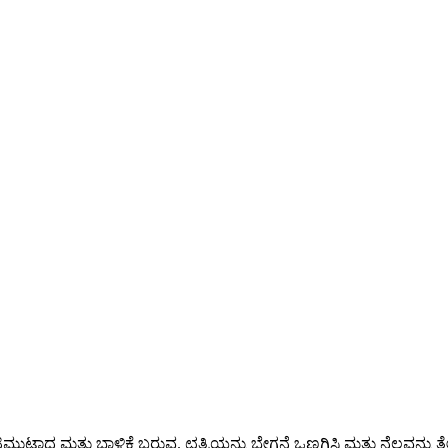
ಿಮುಟ್ಟಾದ ಮತ್ತು ಬಾಳಿಕೆ ಬರುವ. ಛತ್ರಿಯನ್ನು ಬೇಗನೆ ಒಣಗಿಸಿ ಮತ್ತು ನೆಲವನ್ನು ತೇ