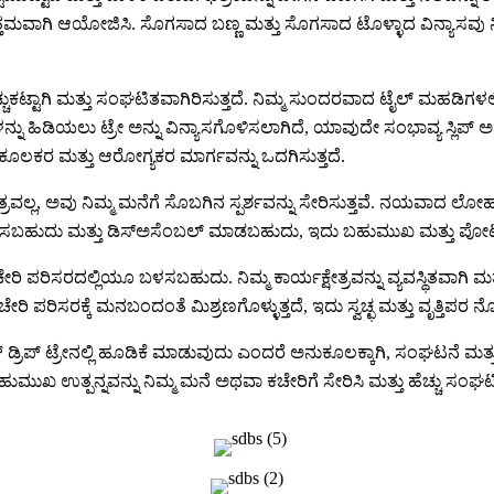
ಉತ್ತಮವಾಗಿ ಆಯೋಜಿಸಿ. ಸೊಗಸಾದ ಬಣ್ಣ ಮತ್ತು ಸೊಗಸಾದ ಟೊಳ್ಳಾದ ವಿನ್ಯಾಸವು ನ
ಚುಕಟ್ಟಾಗಿ ಮತ್ತು ಸಂಘಟಿತವಾಗಿರಿಸುತ್ತದೆ. ನಿಮ್ಮ ಸುಂದರವಾದ ಟೈಲ್ ಮಹಡಿಗಳಲ
ಳನ್ನು ಹಿಡಿಯಲು ಟ್ರೇ ಅನ್ನು ವಿನ್ಯಾಸಗೊಳಿಸಲಾಗಿದೆ, ಯಾವುದೇ ಸಂಭಾವ್ಯ ಸ್ಲಿಪ
ೂಲಕರ ಮತ್ತು ಆರೋಗ್ಯಕರ ಮಾರ್ಗವನ್ನು ಒದಗಿಸುತ್ತದೆ.
ಾತ್ರವಲ್ಲ, ಅವು ನಿಮ್ಮ ಮನೆಗೆ ಸೊಬಗಿನ ಸ್ಪರ್ಶವನ್ನು ಸೇರಿಸುತ್ತವೆ. ನಯವಾದ ಲೋಹ
ಜೋಡಿಸಬಹುದು ಮತ್ತು ಡಿಸ್ಅಸೆಂಬಲ್ ಮಾಡಬಹುದು, ಇದು ಬಹುಮುಖ ಮತ್ತು ಪೋರ
ಪರಿಸರದಲ್ಲಿಯೂ ಬಳಸಬಹುದು. ನಿಮ್ಮ ಕಾರ್ಯಕ್ಷೇತ್ರವನ್ನು ವ್ಯವಸ್ಥಿತವಾಗಿ ಮತ್ತ
ಚೇರಿ ಪರಿಸರಕ್ಕೆ ಮನಬಂದಂತೆ ಮಿಶ್ರಣಗೊಳ್ಳುತ್ತದೆ, ಇದು ಸ್ವಚ್ಛ ಮತ್ತು ವೃತ್ತಿಪರ ನ
ರಿಪ್ ಟ್ರೇನಲ್ಲಿ ಹೂಡಿಕೆ ಮಾಡುವುದು ಎಂದರೆ ಅನುಕೂಲಕ್ಕಾಗಿ, ಸಂಘಟನೆ ಮತ್ತು
ಮುಖ ಉತ್ಪನ್ನವನ್ನು ನಿಮ್ಮ ಮನೆ ಅಥವಾ ಕಚೇರಿಗೆ ಸೇರಿಸಿ ಮತ್ತು ಹೆಚ್ಚು ಸಂಘ